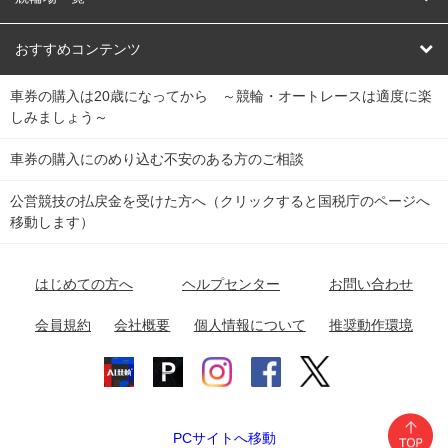
競輪くじ
レース結果
北日本
函館競輪場
青森競輪場
いわき平競輪場
おすすめコンテンツ
車券の購入は20歳になってから ～競輪・オートレースは適度に楽
Dokanto!
キャリーオーバー一覧
関
競輪選手情報
弥彦競輪場
前橋競輪場
取手競輪場
宇都宮競輪場
しみましょう～
東
大宮競輪場
西武園競輪場
京王閣競輪場
立川競輪場
チャリロトプラザ
Perfecta Navi
車券の購入にのめり込む不安のある方のご相談
南
松戸競輪場
千葉競輪場
川崎競輪場
平塚競輪場
公営競技の払戻金を受けた方へ（クリックすると国税庁のページへ
netkeirin
関
移動します）
小田原競輪場
伊東競輪場
静岡競輪場
東
ケイリンガル
中
名古屋競輪場
岐阜競輪場
大垣競輪場
豊橋競輪場
はじめての方へ
ヘルプセンター
お問い合わせ
部
チャリレンジャー
富山競輪場
松阪競輪場
四日市競輪場
会員規約
会社概要
個人情報について
推奨動作環境
競輪場情報
近
福井競輪場
奈良競輪場
向日町競輪場
和歌山競輪場
畿
岸和田競輪場
オートレース場情報
PCサイトへ移動