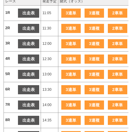
レース
発走予定
賭式（オッズ）
出走表
3連単
3連複
2車単
1R
11:05
出走表
3連単
3連複
2車単
2R
11:30
出走表
3連単
3連複
2車単
3R
12:00
出走表
3連単
3連複
2車単
4R
12:30
出走表
3連単
3連複
2車単
5R
13:00
出走表
3連単
3連複
2車単
6R
13:30
出走表
3連単
3連複
2車単
7R
14:00
出走表
3連単
3連複
2車単
8R
14:35