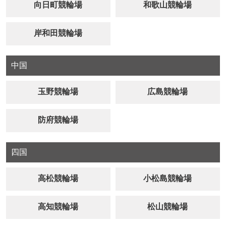
向日町競輪場
和歌山競輪場
岸和田競輪場
中国
玉野競輪場
広島競輪場
防府競輪場
四国
高松競輪場
小松島競輪場
高知競輪場
松山競輪場