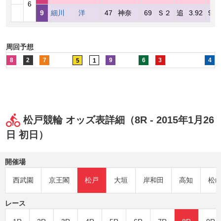
6
9
細川 洋
47
神奈
69
Ｓ２
追
3.92
99.
周回予想
8
2
7
9
6
3
4
5
1
松戸競輪 オッズ表詳細（8R - 2015年1月26
日 初日）
開催場
西武園
京王閣
松戸
大垣
岸和田
高知
松
レース