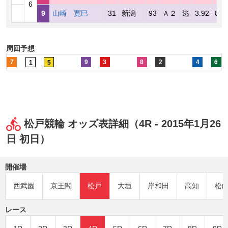
6
9
山崎 寛巳
31
新潟
93
Ａ２
逃
3.92
83.
周回予想
7
9
3
8
2
4
6
1
5
松戸競輪 オッズ表詳細（4R - 2015年1月26
日 初日）
開催場
西武園
京王閣
松戸
大垣
岸和田
高知
松
レース