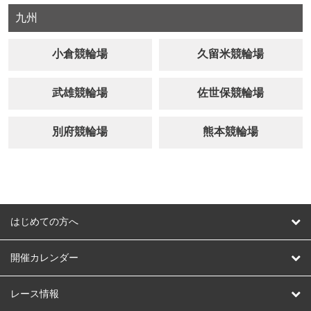
九州
小倉競輪場
久留米競輪場
武雄競輪場
佐世保競輪場
別府競輪場
熊本競輪場
はじめての方へ
はじめての方へ
開催カレンダー
競輪
レース情報