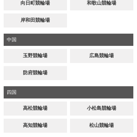
向日町競輪場
和歌山競輪場
岸和田競輪場
中国
玉野競輪場
広島競輪場
防府競輪場
四国
高松競輪場
小松島競輪場
高知競輪場
松山競輪場