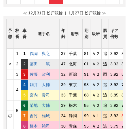
≪ 12月31日 松戸競輪
|
1月27日 松戸競輪 ≫
予
枠
車
年
期
脚
ギア
選手名
府県
級班
競
想
番
番
齢
別
質
倍数
得
1
1
鶴岡 與之
37
千葉
81
Ａ２
追
3.92
83.
○
2
2
藤田 篤
47
北海
61
Ａ２
追
3.92
84.
3
3
佐藤 政利
32
新潟
91
Ａ２
両
3.92
86.
4
駒井 大輔
39
東京
98
Ａ２
逃
3.92
77.
4
5
宮内 貴司
33
千葉
88
Ａ２
追
3.85
82.
6
菊地 大輔
39
栃木
85
Ａ２
追
3.92
70.
5
◎
7
吉竹 雄城
24
静岡
99
Ａ１
逃
3.92
88.
8
橋本 祐司
30
青森
95
Ａ２
逃
3.79
77.