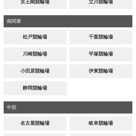
京王閣競輪場
立川競輪場
南関東
松戸競輪場
千葉競輪場
川崎競輪場
平塚競輪場
小田原競輪場
伊東競輪場
静岡競輪場
中部
名古屋競輪場
岐阜競輪場