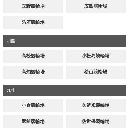
玉野競輪場
広島競輪場
防府競輪場
四国
高松競輪場
小松島競輪場
高知競輪場
松山競輪場
九州
小倉競輪場
久留米競輪場
武雄競輪場
佐世保競輪場