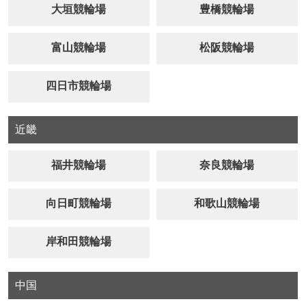
大垣競輪場
豊橋競輪場
富山競輪場
松阪競輪場
四日市競輪場
近畿
福井競輪場
奈良競輪場
向日町競輪場
和歌山競輪場
岸和田競輪場
中国