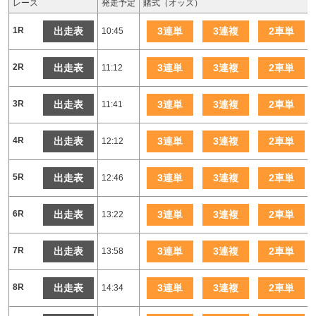
レース
発走予定
賭式（オッズ）
出走表
3連単
3連複
2車単
1R
10:45
出走表
3連単
3連複
2車単
2R
11:12
出走表
3連単
3連複
2車単
3R
11:41
出走表
3連単
3連複
2車単
4R
12:12
出走表
3連単
3連複
2車単
5R
12:46
出走表
3連単
3連複
2車単
6R
13:22
出走表
3連単
3連複
2車単
7R
13:58
出走表
3連単
3連複
2車単
8R
14:34