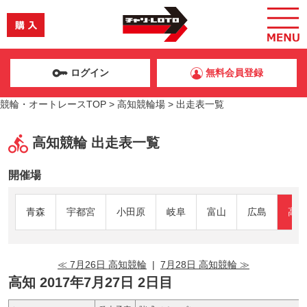
ログイン
無料会員登録
競輪・オートレースTOP
>
高知競輪場
>
出走表一覧
高知競輪 出走表一覧
開催場
青森
宇都宮
小田原
岐阜
富山
広島
高知
≪ 7月26日 高知競輪
|
7月28日 高知競輪 ≫
高知 2017年7月27日 2日目