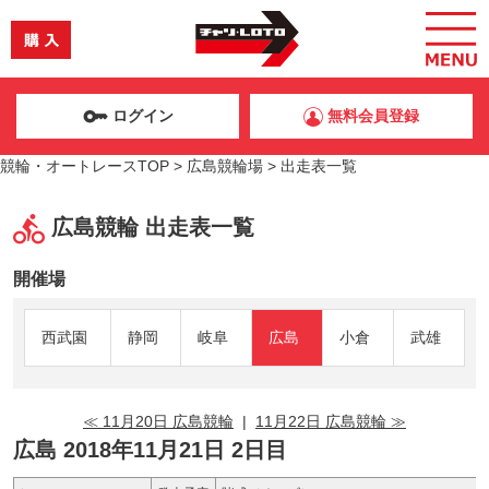
ログイン
無料会員登録
競輪・オートレースTOP
>
広島競輪場
>
出走表一覧
広島競輪 出走表一覧
開催場
西武園
静岡
岐阜
広島
小倉
武雄
≪ 11月20日 広島競輪
|
11月22日 広島競輪 ≫
広島 2018年11月21日 2日目