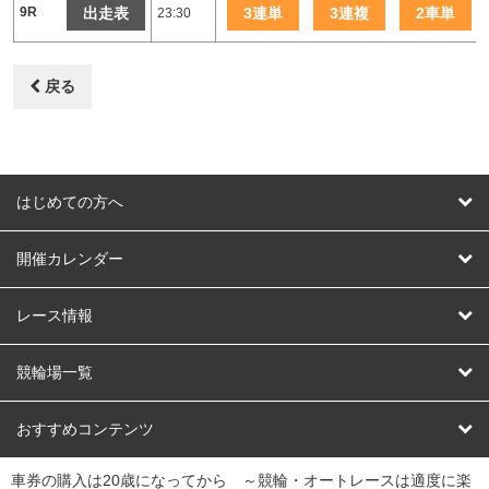
出走表
3連単
3連複
2車単
9R
23:30
戻る
はじめての方へ
はじめての方へ
開催カレンダー
競輪
レース情報
オートレース
レース予想
競輪場一覧
競輪くじ
レース結果
北日本
函館競輪場
青森競輪場
いわき平競輪場
おすすめコンテンツ
車券の購入は20歳になってから ～競輪・オートレースは適度に楽
Dokanto!
キャリーオーバー一覧
関
競輪選手情報
弥彦競輪場
前橋競輪場
取手競輪場
宇都宮競輪場