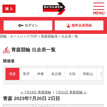
ログイン
無料会員登録
競輪・オートレースTOP
>
青森競輪場
>
出走表一覧
青森競輪 出走表一覧
開催場
青森
取手
伊東
名古屋
大垣
和歌山
玉野
≪ 7月19日 青森競輪
|
7月21日 青森競輪 ≫
青森 2023年7月20日 2日目