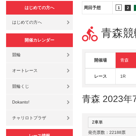
はじめての方へ
周回予想
1
2
はじめての方へ
青森競輪
開催カレンダー
競輪
開催場
青森
オートレース
レース
1R
競輪くじ
青森 2023
Dokanto!
チャリロトプラザ
発売票数：22188票
レース情報