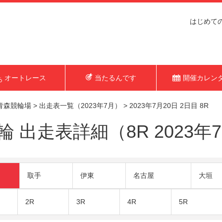
はじめて
オートレース
当たるんです
開催カレン
青森競輪場
>
出走表一覧（2023年7月）
>
2023年7月20日 2日目 8R
 出走表詳細（8R 2023年7
取手
伊東
名古屋
大垣
2R
3R
4R
5R