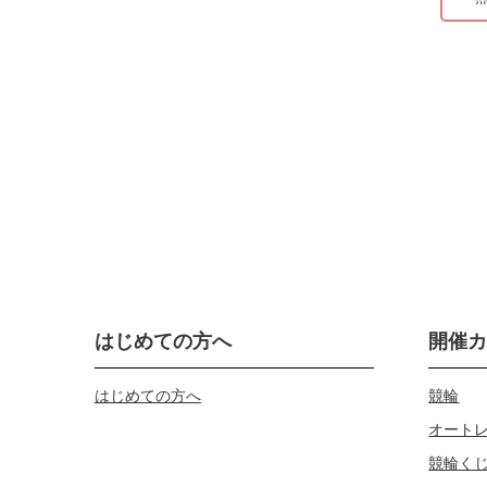
はじめての方へ
開催
はじめての方へ
競輪
オート
競輪く