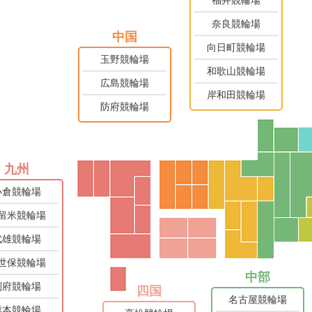
奈良競輪場
中国
向日町競輪場
玉野競輪場
和歌山競輪場
広島競輪場
岸和田競輪場
防府競輪場
九州
小倉競輪場
留米競輪場
武雄競輪場
世保競輪場
中部
別府競輪場
四国
名古屋競輪場
熊本競輪場