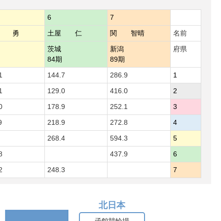
6
7
倉 勇
土屋 仁
関 智晴
名前
茨城
新潟
府県
84期
89期
1
144.7
286.9
1
1
129.0
416.0
2
0
178.9
252.1
3
9
218.9
272.8
4
268.4
594.3
5
8
437.9
6
2
248.3
7
北日本
函館競輪場