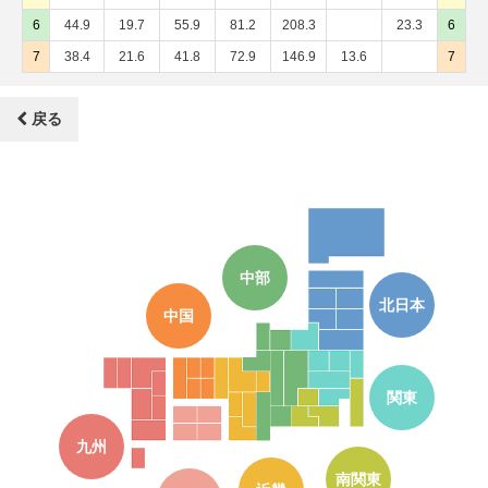
6
44.9
19.7
55.9
81.2
208.3
23.3
6
7
38.4
21.6
41.8
72.9
146.9
13.6
7
戻る
中部
北日本
中国
関東
九州
南関東