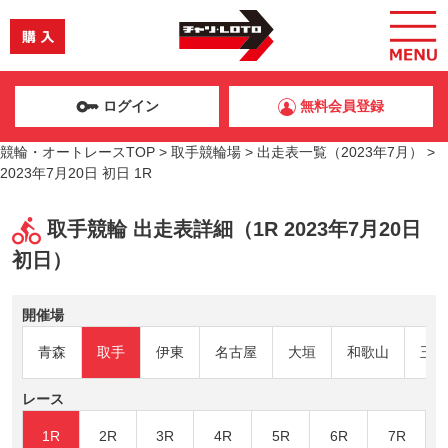
ログイン
無料会員登録
競輪・オートレースTOP
>
取手競輪場
>
出走表一覧（2023年7月）
>
2023年7月20日 初日 1R
取手競輪 出走表詳細（1R 2023年7月20日
初日）
開催場
青森
取手
伊東
名古屋
大垣
和歌山
玉野
レース
1R
2R
3R
4R
5R
6R
7R