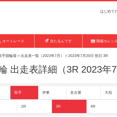
はじめて
オートレース
当たるんです
開催カレン
取手競輪場
>
出走表一覧（2023年7月）
>
2023年7月20日 初日 3R
 出走表詳細（3R 2023年7
取手
伊東
名古屋
大垣
2R
3R
4R