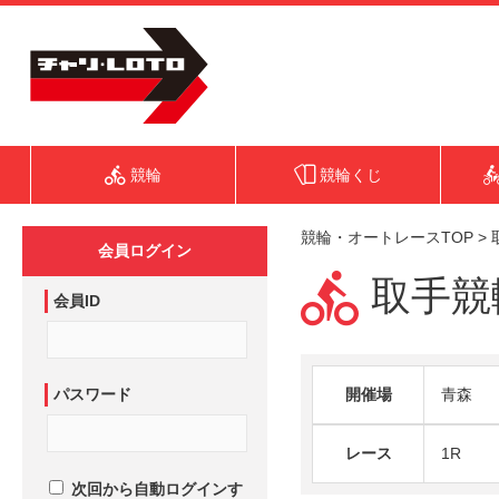
競輪
競輪くじ
競輪・オートレースTOP
>
会員ログイン
取手競輪
会員ID
パスワード
開催場
青森
レース
1R
次回から自動ログインす