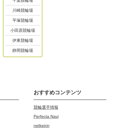
千葉競輪場
川崎競輪場
平塚競輪場
小田原競輪場
伊東競輪場
静岡競輪場
おすすめコンテンツ
競輪選手情報
Perfecta Navi
netkeirin