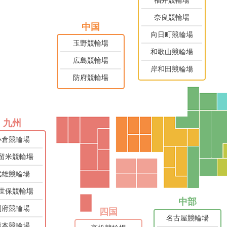
奈良競輪場
中国
向日町競輪場
玉野競輪場
和歌山競輪場
広島競輪場
岸和田競輪場
防府競輪場
九州
小倉競輪場
留米競輪場
武雄競輪場
世保競輪場
中部
別府競輪場
四国
名古屋競輪場
熊本競輪場