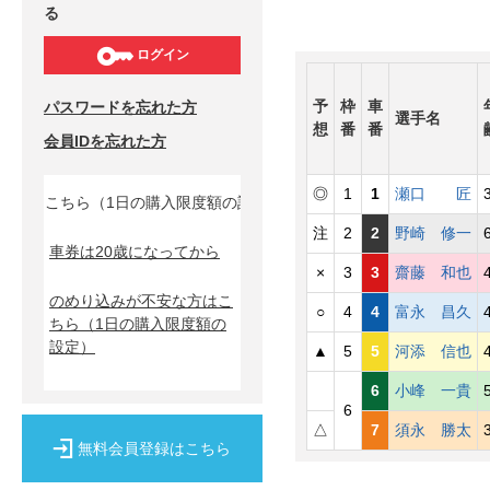
る
ログイン
予
枠
車
パスワードを忘れた方
選手名
想
番
番
会員IDを忘れた方
◎
1
1
瀬口 匠
はこちら（1日の購入限度額の設定）↓
注
2
2
野崎 修一
車券は20歳になってから
×
3
3
齋藤 和也
のめり込みが不安な方はこ
○
4
4
富永 昌久
ちら
（1日の購入限度額の
設定）
▲
5
5
河添 信也
6
小峰 一貴
6
△
7
須永 勝太
無料会員登録はこちら