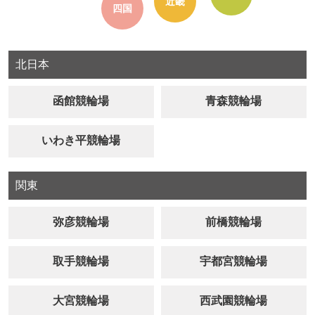
近畿
四国
北日本
函館競輪場
青森競輪場
いわき平競輪場
関東
弥彦競輪場
前橋競輪場
取手競輪場
宇都宮競輪場
大宮競輪場
西武園競輪場