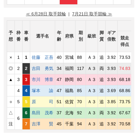
≪ 6月28日 取手競輪
|
7月21日 取手競輪 ≫
予
枠
車
年
期
脚
ギア
選手名
府県
級班
競走
1
想
番
番
齢
別
質
倍数
得点
×
1
1
佐藤 正吾
40
宮城
88
Ａ３
追
3.92
73.53
3
◎
2
2
吉田 勇気
34
福岡
117
Ａ３
両
3.93
74.83
1
▲
3
3
市川 博章
47
静岡
80
Ａ３
追
3.93
68.18
2
4
4
塚本 諭
47
福島
85
Ａ３
追
3.69
68.86
0
○
5
5
原 司
51
佐賀
70
Ａ３
追
3.85
73.75
4
△
6
島田 茂希
37
北海
92
Ａ３
両
3.92
67.67
4
6
注
7
吉澤 賢
45
千葉
94
Ａ３
追
3.92
70.58
2