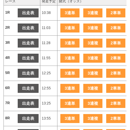
レース
発走予定
賭式（オッズ）
出走表
3連単
3連複
2車単
1R
10:38
出走表
3連単
3連複
2車単
2R
11:03
出走表
3連単
3連複
2車単
3R
11:28
出走表
3連単
3連複
2車単
4R
11:55
出走表
3連単
3連複
2車単
5R
12:25
出走表
3連単
3連複
2車単
6R
12:55
出走表
3連単
3連複
2車単
7R
13:25
出走表
3連単
3連複
2車単
8R
13:55