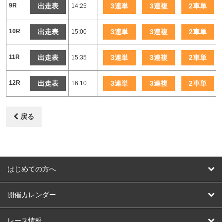
出走表
3連単
3連複
2車単
9R
14:25
出走表
3連単
3連複
2車単
10R
15:00
出走表
3連単
3連複
2車単
11R
15:35
出走表
3連単
3連複
2車単
12R
16:10
戻る
はじめての方へ
はじめての方へ
開催カレンダー
競輪
レース情報