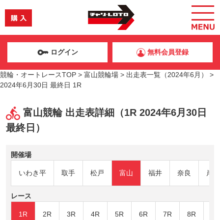
ログイン
無料会員登録
競輪・オートレースTOP
>
富山競輪場
>
出走表一覧（2024年6月）
>
2024年6月30日 最終日 1R
富山競輪 出走表詳細（1R 2024年6月30日
最終日）
開催場
いわき平
取手
松戸
富山
福井
奈良
岸和
レース
1R
2R
3R
4R
5R
6R
7R
8R
9R