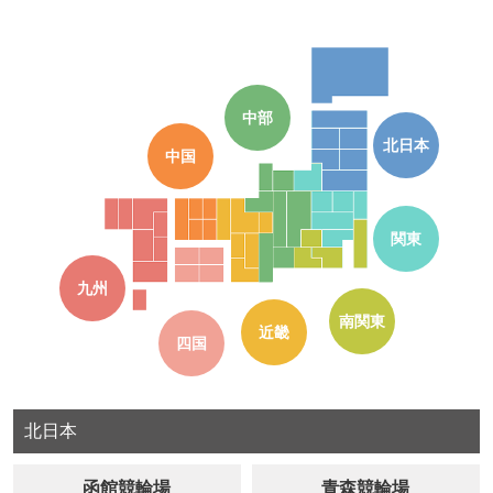
中部
北日本
中国
関東
九州
南関東
近畿
四国
北日本
函館競輪場
青森競輪場