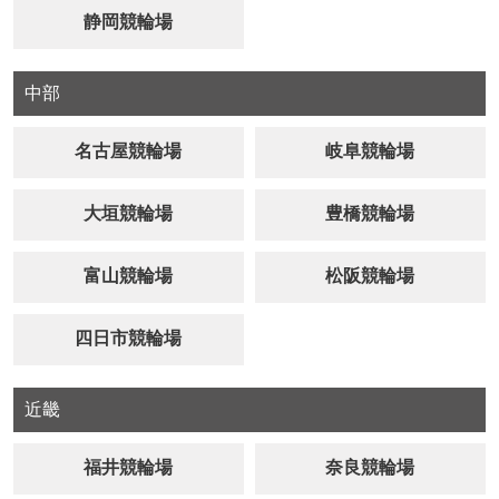
静岡競輪場
中部
名古屋競輪場
岐阜競輪場
大垣競輪場
豊橋競輪場
富山競輪場
松阪競輪場
四日市競輪場
近畿
福井競輪場
奈良競輪場