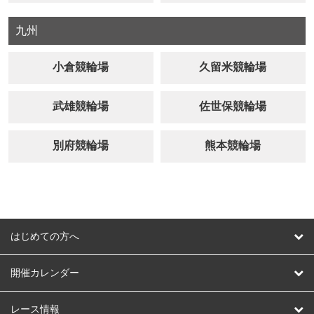
九州
小倉競輪場
久留米競輪場
武雄競輪場
佐世保競輪場
別府競輪場
熊本競輪場
はじめての方へ
はじめての方へ
開催カレンダー
競輪
レース情報