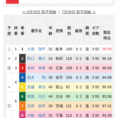
≪ 6月29日 取手競輪
|
7月30日 取手競輪 ≫
予
枠
車
年
期
脚
ギア
選手名
府県
級班
競走
1
想
番
番
齢
別
質
倍数
得点
△
1
1
大洞 翔平
32
岐阜
100
Ｓ２
追
3.92
98.00
1
×
2
2
田口 勇介
24
秋田
119
Ｓ２
逃
3.92
96.16
4
注
3
3
木村 幸希
32
広島
109
Ｓ２
逃
3.92
96.09
2
4
高木 翔
30
岩手
105
Ｓ２
両
3.92
94.58
0
4
○
5
宮越 孝治
45
富山
82
Ｓ２
追
3.92
95.55
1
6
萱島 大介
44
大分
99
Ｓ２
追
3.93
93.36
0
5
◎
7
吉田 昌司
26
茨城
111
Ｓ２
逃
3.92
97.41
2
8
小林 稜武
31
千葉
113
Ｓ２
逃
3.92
94.39
3