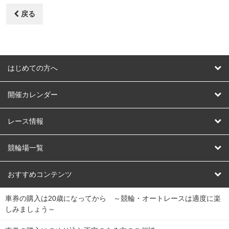
戻る
はじめての方へ
はじめての方へ
開催カレンダー
競輪
レース情報
オートレース
レース予想
競輪場一覧
競輪くじ
レース結果
北日本
函館競輪場
青森競輪場
いわき平競輪場
おすすめコンテンツ
車券の購入は20歳になってから ～競輪・オートレースは適度に楽
Dokanto!
キャリーオーバー一覧
関
競輪選手情報
弥彦競輪場
前橋競輪場
取手競輪場
宇都宮競輪場
しみましょう～
東
大宮競輪場
西武園競輪場
京王閣競輪場
立川競輪場
チャリロトプラザ
Perfecta Navi