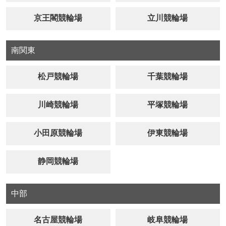
京王閣競輪場
立川競輪場
南関東
松戸競輪場
千葉競輪場
川崎競輪場
平塚競輪場
小田原競輪場
伊東競輪場
静岡競輪場
中部
名古屋競輪場
岐阜競輪場