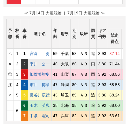
≪ 7月14日 大垣競輪
|
7月19日 大垣競輪 ≫
予
枠
車
年
期
脚
ギア
選手名
府県
級班
競走
1
想
番
番
齢
別
質
倍数
得点
着
△
1
1
宮倉 勇
59
千葉
58
Ａ３
追
3.93
87.14
4
×
2
2
平川 公一
46
大阪
86
Ａ３
両
3.86
71.44
0
◎
3
3
加賀美智史
41
山梨
87
Ａ３
両
3.92
68.56
8
注
4
4
市川 博章
47
静岡
80
Ａ３
追
3.93
68.55
1
○
5
5
長谷川辰徳
43
埼玉
89
Ａ３
追
3.86
68.24
3
6
玉木 英典
38
北海
95
Ａ３
追
3.92
68.00
0
6
7
中条 憲司
47
兵庫
82
Ａ３
追
3.92
63.61
0