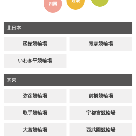
近畿
四国
北日本
函館競輪場
青森競輪場
いわき平競輪場
関東
弥彦競輪場
前橋競輪場
取手競輪場
宇都宮競輪場
大宮競輪場
西武園競輪場