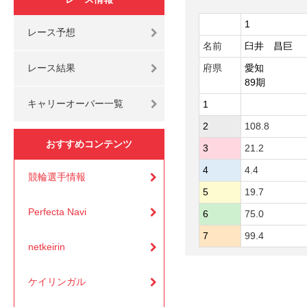
1
レース予想
名前
臼井 昌巨
レース結果
府県
愛知
89期
キャリーオーバー一覧
1
2
108.8
おすすめコンテンツ
3
21.2
4
4.4
競輪選手情報
5
19.7
Perfecta Navi
6
75.0
7
99.4
netkeirin
ケイリンガル