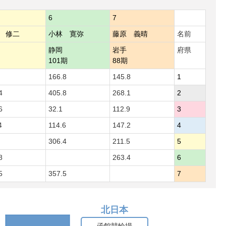
6
7
 修二
小林 寛弥
藤原 義晴
名前
静岡
岩手
府県
101期
88期
166.8
145.8
1
4
405.8
268.1
2
6
32.1
112.9
3
4
114.6
147.2
4
306.4
211.5
5
8
263.4
6
5
357.5
7
北日本
函館競輪場