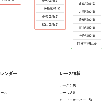
高松競輪場
岐阜競輪場
小松島競輪場
大垣競輪場
高知競輪場
豊橋競輪場
松山競輪場
富山競輪場
松阪競輪場
四日市競輪場
カレンダー
レース情報
レース予想
レース
レース結果
じ
キャリーオーバー一覧