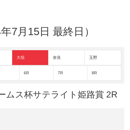
4年7月15日 最終日）
大垣
奈良
玉野
6R
7R
8R
ドリームス杯サテライト姫路賞 2R