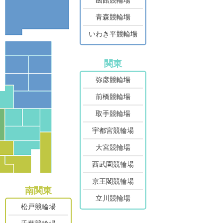
青森競輪場
いわき平競輪場
関東
弥彦競輪場
前橋競輪場
取手競輪場
宇都宮競輪場
大宮競輪場
西武園競輪場
京王閣競輪場
南関東
立川競輪場
松戸競輪場