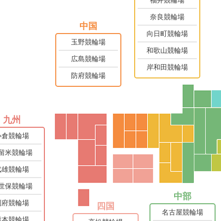
奈良競輪場
中国
向日町競輪場
玉野競輪場
和歌山競輪場
広島競輪場
岸和田競輪場
防府競輪場
九州
小倉競輪場
留米競輪場
武雄競輪場
世保競輪場
中部
別府競輪場
四国
名古屋競輪場
熊本競輪場