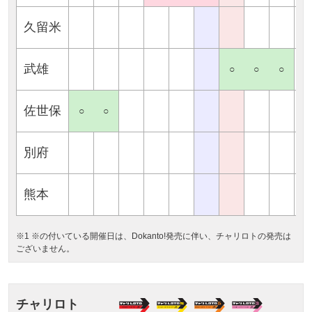
久留米
武雄
○
○
○
佐世保
○
○
別府
熊本
※1 ※の付いている開催日は、Dokanto!発売に伴い、チャリロトの発売は
ございません。
チャリロト