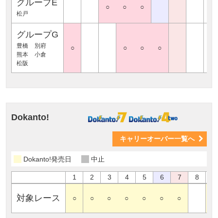
グループE
○
○
○
松戸
グループG
豊橋
別府
○
○
○
○
熊本
小倉
松阪
Dokanto!
キャリーオーバー一覧へ
Dokanto!発売日
中止
1
2
3
4
5
6
7
8
9
対象レース
○
○
○
○
○
○
○
○