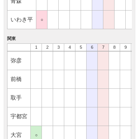
青森
いわき平
○
関東
1
2
3
4
5
6
7
8
9
1
弥彦
前橋
取手
宇都宮
大宮
○