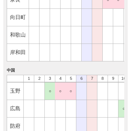
向日町
和歌山
岸和田
中国
1
2
3
4
5
6
7
8
9
10
玉野
○
○
○
広島
○
防府