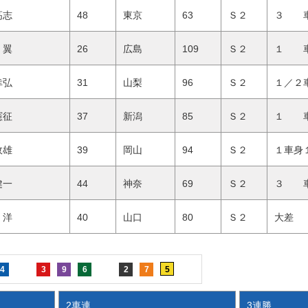
 高志
48
東京
63
Ｓ２
３ 
 翼
26
広島
109
Ｓ２
１ 
幸弘
31
山梨
96
Ｓ２
１／２
 憲征
37
新潟
85
Ｓ２
１ 
 政雄
39
岡山
94
Ｓ２
１車身
 健一
44
神奈
69
Ｓ２
３ 
 洋
40
山口
80
Ｓ２
大差
4
3
9
6
2
7
5
2車連
3連勝