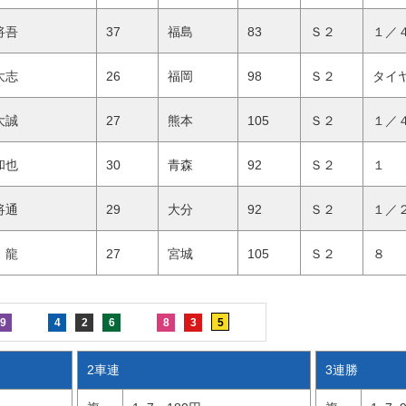
田将吾
37
福島
83
Ｓ２
１／
 大志
26
福岡
98
Ｓ２
タイ
 大誠
27
熊本
105
Ｓ２
１／
 和也
30
青森
92
Ｓ２
１ 
 将通
29
大分
92
Ｓ２
１／
 龍
27
宮城
105
Ｓ２
８ 
9
4
2
6
8
3
5
2車連
3連勝