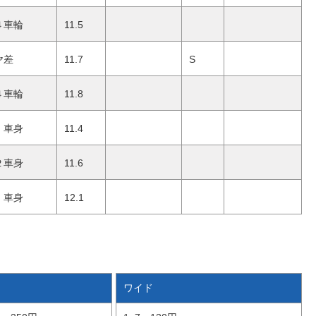
４車輪
11.5
ヤ差
11.7
S
４車輪
11.8
車身
11.4
２車身
11.6
車身
12.1
ワイド