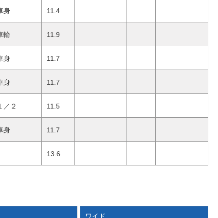
車身
11.4
車輪
11.9
車身
11.7
車身
11.7
１／２
11.5
車身
11.7
13.6
ワイド