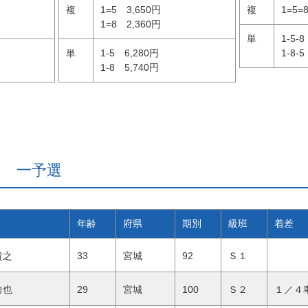
複
1=5
3,650円
複
1=5=
1=8
2,360円
単
1-5-8
単
1-5
6,280円
1-8-5
1-8
5,740円
級 一予選
年齢
府県
期別
級班
着差
 貴之
33
宮城
92
Ｓ１
 力也
29
宮城
100
Ｓ２
１／４