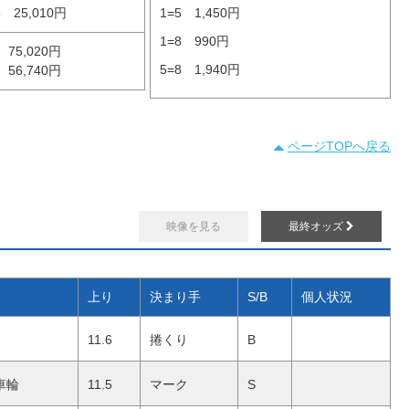
8
25,010円
1=5
1,450円
1=8
990円
75,020円
5=8
1,940円
56,740円
ページTOPへ戻る
映像を見る
最終オッズ
上り
決まり手
S/B
個人状況
11.6
捲くり
B
車輪
11.5
マーク
S