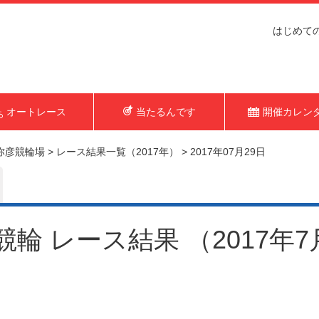
はじめて
オートレース
当たるんです
開催カレン
弥彦競輪場
>
レース結果一覧（2017年）
>
2017年07月29日
輪 レース結果 （2017年7