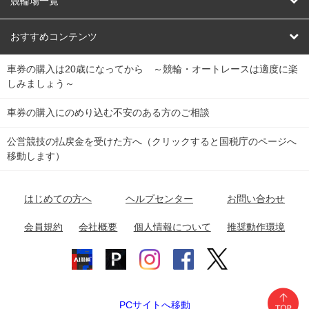
競輪場一覧
競輪くじ
レース結果
北日本
函館競輪場
青森競輪場
いわき平競輪場
おすすめコンテンツ
車券の購入は20歳になってから ～競輪・オートレースは適度に楽
Dokanto!
キャリーオーバー一覧
関
競輪選手情報
弥彦競輪場
前橋競輪場
取手競輪場
宇都宮競輪場
しみましょう～
東
大宮競輪場
西武園競輪場
京王閣競輪場
立川競輪場
チャリロトプラザ
Perfecta Navi
車券の購入にのめり込む不安のある方のご相談
南
松戸競輪場
千葉競輪場
川崎競輪場
平塚競輪場
公営競技の払戻金を受けた方へ（クリックすると国税庁のページへ
netkeirin
関
移動します）
小田原競輪場
伊東競輪場
静岡競輪場
東
ケイリンガル
中
名古屋競輪場
岐阜競輪場
大垣競輪場
豊橋競輪場
はじめての方へ
ヘルプセンター
お問い合わせ
部
チャリレンジャー
富山競輪場
松阪競輪場
四日市競輪場
会員規約
会社概要
個人情報について
推奨動作環境
競輪場情報
近
福井競輪場
奈良競輪場
向日町競輪場
和歌山競輪場
畿
岸和田競輪場
オートレース場情報
PCサイトへ移動