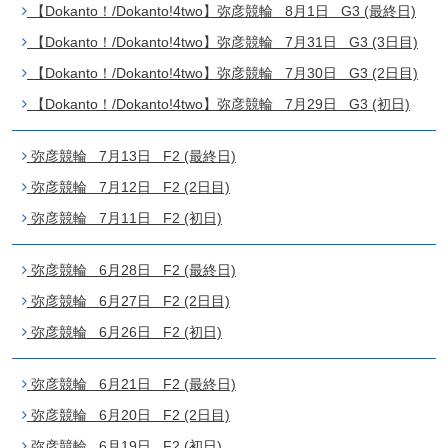
【Dokanto！/Dokanto!4two】弥彦競輪 8月1日 G3 (最終日)
【Dokanto！/Dokanto!4two】弥彦競輪 7月31日 G3 (3日目)
【Dokanto！/Dokanto!4two】弥彦競輪 7月30日 G3 (2日目)
【Dokanto！/Dokanto!4two】弥彦競輪 7月29日 G3 (初日)
弥彦競輪 7月13日 F2 (最終日)
弥彦競輪 7月12日 F2 (2日目)
弥彦競輪 7月11日 F2 (初日)
弥彦競輪 6月28日 F2 (最終日)
弥彦競輪 6月27日 F2 (2日目)
弥彦競輪 6月26日 F2 (初日)
弥彦競輪 6月21日 F2 (最終日)
弥彦競輪 6月20日 F2 (2日目)
弥彦競輪 6月19日 F2 (初日)