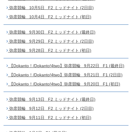
弥彦競輪 10月5日 F2 ミッドナイト (2日目)
弥彦競輪 10月4日 F2 ミッドナイト (初日)
弥彦競輪 9月30日 F2 ミッドナイト (最終日)
弥彦競輪 9月29日 F2 ミッドナイト (2日目)
弥彦競輪 9月28日 F2 ミッドナイト (初日)
【Dokanto！/Dokanto!4two】弥彦競輪 9月22日 F1 (最終日)
【Dokanto！/Dokanto!4two】弥彦競輪 9月21日 F1 (2日目)
【Dokanto！/Dokanto!4two】弥彦競輪 9月20日 F1 (初日)
弥彦競輪 9月13日 F2 ミッドナイト (最終日)
弥彦競輪 9月12日 F2 ミッドナイト (2日目)
弥彦競輪 9月11日 F2 ミッドナイト (初日)