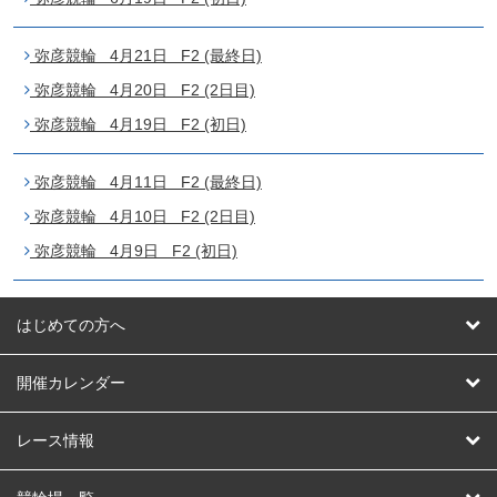
弥彦競輪 4月21日 F2 (最終日)
弥彦競輪 4月20日 F2 (2日目)
弥彦競輪 4月19日 F2 (初日)
弥彦競輪 4月11日 F2 (最終日)
弥彦競輪 4月10日 F2 (2日目)
弥彦競輪 4月9日 F2 (初日)
はじめての方へ
はじめての方へ
開催カレンダー
競輪
レース情報
オートレース
レース予想