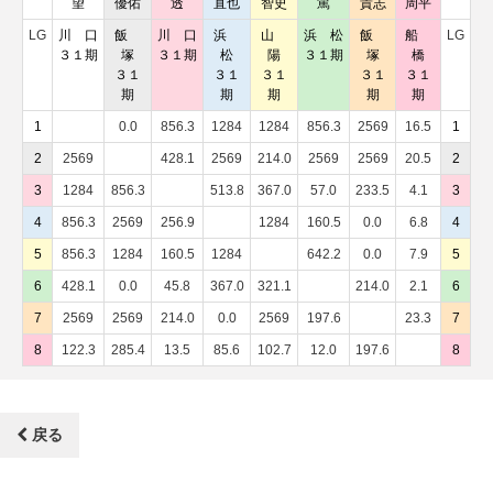
望
優佑
透
直也
智史
篤
貴志
周平
LG
川 口
飯
川 口
浜
山
浜 松
飯
船
LG
３１期
塚
３１期
松
陽
３１期
塚
橋
３１
３１
３１
３１
３１
期
期
期
期
期
1
0.0
856.3
1284
1284
856.3
2569
16.5
1
2
2569
428.1
2569
214.0
2569
2569
20.5
2
3
1284
856.3
513.8
367.0
57.0
233.5
4.1
3
4
856.3
2569
256.9
1284
160.5
0.0
6.8
4
5
856.3
1284
160.5
1284
642.2
0.0
7.9
5
6
428.1
0.0
45.8
367.0
321.1
214.0
2.1
6
7
2569
2569
214.0
0.0
2569
197.6
23.3
7
8
122.3
285.4
13.5
85.6
102.7
12.0
197.6
8
戻る