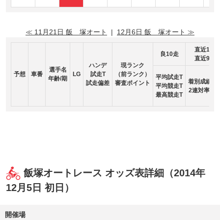
≪ 11月21日 飯 塚オート
|
12月6日 飯 塚オート ≫
直近10
良10走
直近90
ハンデ
現ランク
選手名
予想
車番
LG
試走T
（前ランク）
平均試走T
年齢/期
着別成績 
試走偏差
審査ポイント
平均競走T
2連対率 
最高競走T
飯塚オートレース オッズ表詳細（2014年
12月5日 初日）
開催場