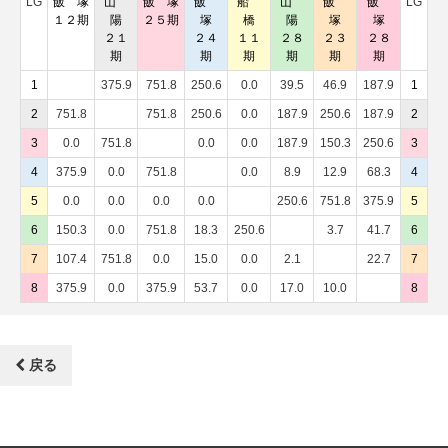
LG
飯 塚
山
飯 塚
飯
船
山
飯
飯
LG
１２期
陽
２５期
塚
橋
陽
塚
塚
２１
２４
１１
２８
２３
２８
期
期
期
期
期
期
1
375.9
751.8
250.6
0.0
39.5
46.9
187.9
1
2
751.8
751.8
250.6
0.0
187.9
250.6
187.9
2
3
0.0
751.8
0.0
0.0
187.9
150.3
250.6
3
4
375.9
0.0
751.8
0.0
8.9
12.9
68.3
4
5
0.0
0.0
0.0
0.0
250.6
751.8
375.9
5
6
150.3
0.0
751.8
18.3
250.6
3.7
41.7
6
7
107.4
751.8
0.0
15.0
0.0
2.1
22.7
7
8
375.9
0.0
375.9
53.7
0.0
17.0
10.0
8
戻る