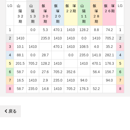
LG
山
山
飯
飯
飯 塚
山
飯
飯 塚
LG
陽
陽
塚
塚
２２期
陽
塚
２６期
３２
１３
３０
２０
１１
２８
期
期
期
期
期
期
1
0.0
5.3
470.1
1410
128.2
8.8
74.2
1
2
1410
235.0
1410
1410
0.0
1410
705.2
2
3
10.1
1410
470.1
1410
108.5
4.0
35.2
3
4
88.1
0.0
28.7
0.0
235.0
141.0
282.1
4
5
201.5
705.2
128.2
1410
1410
470.1
176.3
5
6
58.7
0.0
27.6
705.2
352.6
56.4
156.7
6
7
16.5
1410
2.9
235.0
1410
94.0
94.0
7
8
58.7
235.0
14.8
1410
705.2
176.3
52.2
8
戻る