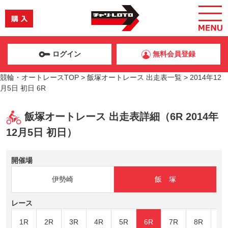
ログイン
無料会員登録
競輪・オートレースTOP
>
飯塚オートレース 出走表一覧
>
2014年12
月5日 初日 6R
飯塚オートレース 出走表詳細（6R 2014年
12月5日 初日）
開催場
伊勢崎
飯 塚
レース
1R
2R
3R
4R
5R
6R
7R
8R
9R