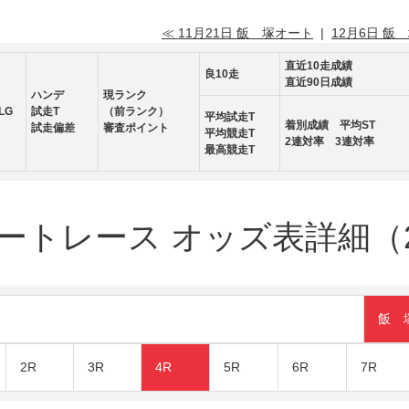
≪ 11月21日 飯 塚オート
|
12月6日 飯
直近10走成績
良10走
直近90日成績
ハンデ
現ランク
LG
試走T
（前ランク）
平均試走T
着別成績 平均ST
試走偏差
審査ポイント
平均競走T
2連対率 3連対率
最高競走T
トレース オッズ表詳細（20
飯 
2R
3R
4R
5R
6R
7R