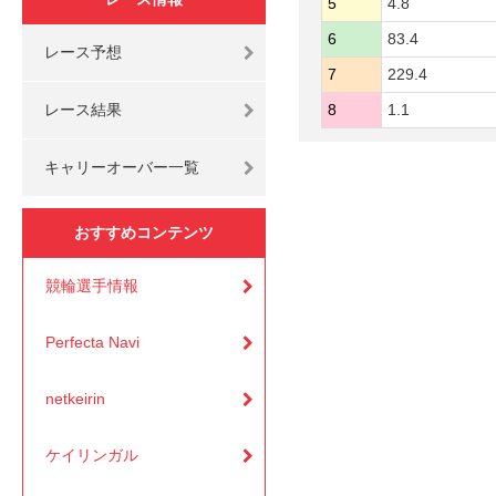
5
4.8
6
83.4
レース予想
7
229.4
レース結果
8
1.1
キャリーオーバー一覧
おすすめコンテンツ
競輪選手情報
Perfecta Navi
netkeirin
ケイリンガル