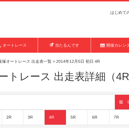
はじめて
オートレース
当たるんです
開催カレン
飯塚オートレース 出走表一覧
>
2014年12月5日 初日 4R
トレース 出走表詳細（4R 2
飯 
2R
3R
4R
5R
6R
7R