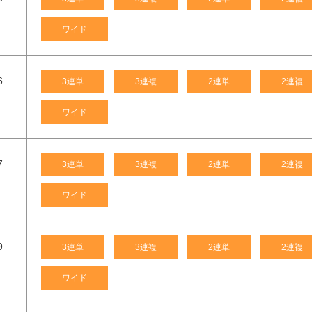
ワイド
6
3連単
3連複
2連単
2連複
ワイド
7
3連単
3連複
2連単
2連複
ワイド
9
3連単
3連複
2連単
2連複
ワイド