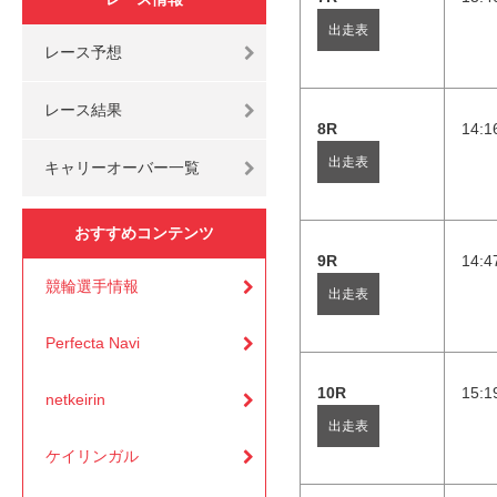
出走表
レース予想
レース結果
8R
14:1
出走表
キャリーオーバー一覧
おすすめコンテンツ
9R
14:4
競輪選手情報
出走表
Perfecta Navi
10R
15:1
netkeirin
出走表
ケイリンガル