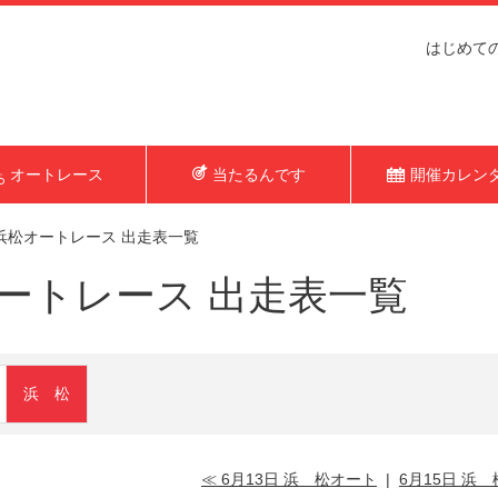
はじめて
オートレース
当たるんです
開催カレン
浜松オートレース 出走表一覧
ートレース 出走表一覧
浜 松
≪ 6月13日 浜 松オート
|
6月15日 浜