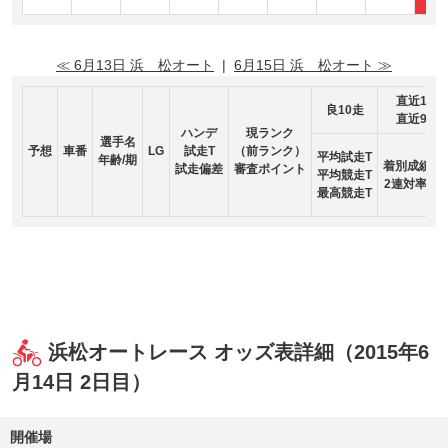
≪ 6月13日 浜 松オート
|
6月15日 浜 松オート ≫
直近10
良10走
直近90
ハンデ
現ランク
選手名
予想
車番
LG
試走T
（前ランク）
平均試走T
年齢/期
着別成績 
試走偏差
審査ポイント
平均競走T
2連対率 
最高競走T
浜松オートレース オッズ表詳細（2015年6
月14日 2日目）
開催場