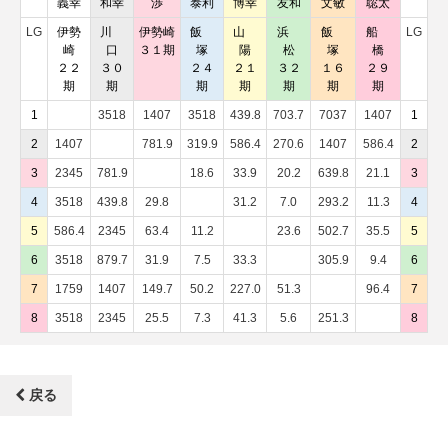
義幸
和幸
渉
泰利
博幸
友和
文敏
聡太
LG
伊勢
川
伊勢崎
飯
山
浜
飯
船
LG
崎
口
３１期
塚
陽
松
塚
橋
２２
３０
２４
２１
３２
１６
２９
期
期
期
期
期
期
期
1
3518
1407
3518
439.8
703.7
7037
1407
1
2
1407
781.9
319.9
586.4
270.6
1407
586.4
2
3
2345
781.9
18.6
33.9
20.2
639.8
21.1
3
4
3518
439.8
29.8
31.2
7.0
293.2
11.3
4
5
586.4
2345
63.4
11.2
23.6
502.7
35.5
5
6
3518
879.7
31.9
7.5
33.3
305.9
9.4
6
7
1759
1407
149.7
50.2
227.0
51.3
96.4
7
8
3518
2345
25.5
7.3
41.3
5.6
251.3
8
戻る