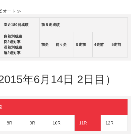
 松オート ≫
直近180日成績
前５走成績
良着別成績
良2連対率
前走
前々走
３走前
4走前
5走前
湿着別成績
湿2連対率
15年6月14日 2日目）
松
8R
9R
10R
11R
12R