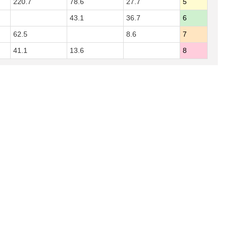
220.7
78.6
27.7
5
43.1
36.7
6
62.5
8.6
7
41.1
13.6
8