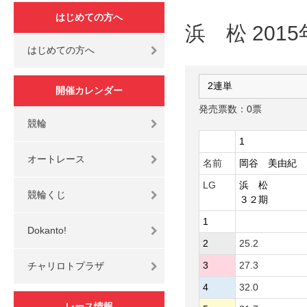
はじめての方へ
浜 松 201
はじめての方へ
開催カレンダー
発売票数：0票
競輪
1
オートレース
名前
岡谷 美由紀
LG
浜 松
競輪くじ
３２期
1
Dokanto!
2
25.2
3
27.3
チャリロトプラザ
4
32.0
レース情報