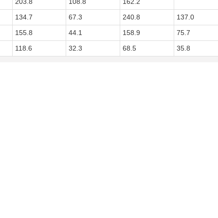
203.8
108.8
162.2
134.7
67.3
240.8
137.0
155.8
44.1
158.9
75.7
118.6
32.3
68.5
35.8