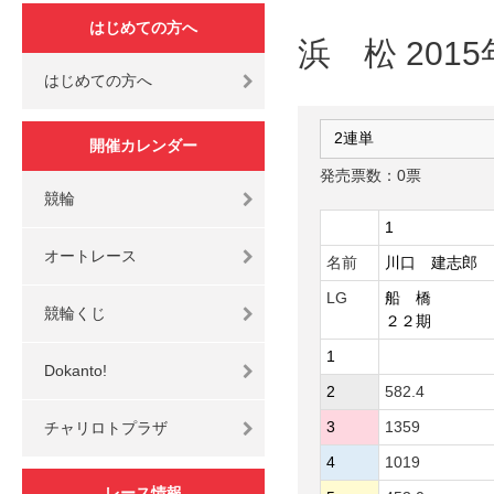
はじめての方へ
浜 松 201
はじめての方へ
開催カレンダー
発売票数：0票
競輪
1
オートレース
名前
川口 建志郎
LG
船 橋
競輪くじ
２２期
1
Dokanto!
2
582.4
3
1359
チャリロトプラザ
4
1019
レース情報