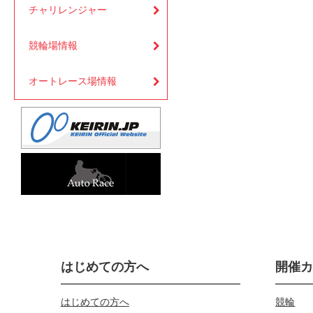
チャリレンジャー
競輪場情報
オートレース場情報
はじめての方へ
開催
はじめての方へ
競輪