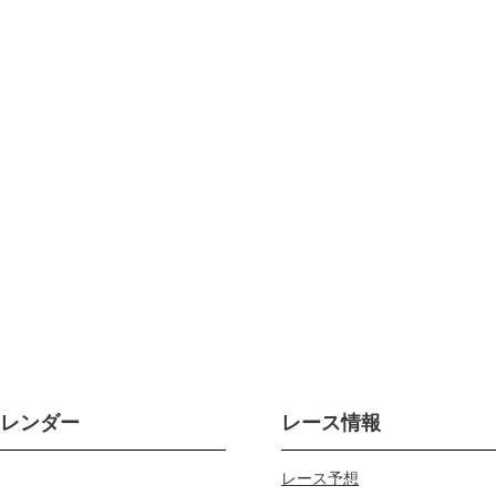
カレンダー
レース情報
レース予想