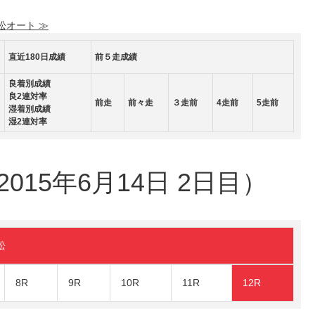
 松オート ≫
直近180日成績
前５走成績
良着別成績
良2連対率
前走
前々走
３走前
4走前
5走前
湿着別成績
湿2連対率
15年6月14日 2日目）
松
8R
9R
10R
11R
12R