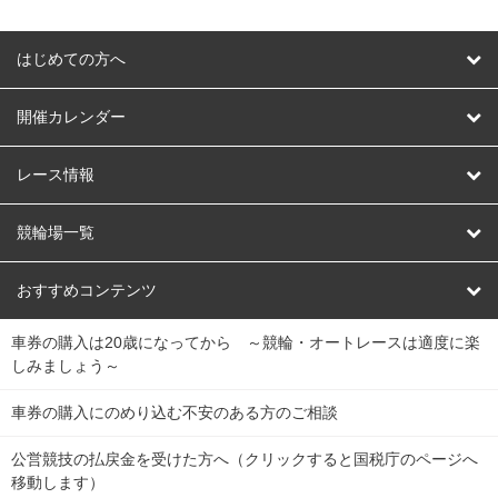
はじめての方へ
はじめての方へ
開催カレンダー
競輪
レース情報
オートレース
レース予想
競輪場一覧
競輪くじ
レース結果
北日本
函館競輪場
青森競輪場
いわき平競輪場
おすすめコンテンツ
車券の購入は20歳になってから ～競輪・オートレースは適度に楽
Dokanto!
キャリーオーバー一覧
関
競輪選手情報
弥彦競輪場
前橋競輪場
取手競輪場
宇都宮競輪場
しみましょう～
東
大宮競輪場
西武園競輪場
京王閣競輪場
立川競輪場
チャリロトプラザ
Perfecta Navi
車券の購入にのめり込む不安のある方のご相談
南
松戸競輪場
千葉競輪場
川崎競輪場
平塚競輪場
公営競技の払戻金を受けた方へ（クリックすると国税庁のページへ
netkeirin
関
移動します）
小田原競輪場
伊東競輪場
静岡競輪場
東