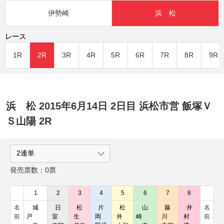
伊勢崎
浜 松
レース
1R
2R
3R
4R
5R
6R
7R
8R
9R
浜 松 2015年6月14日 2日目 浜松市営 飯塚Ｖ
Ｓ山陽 2R
発売票数：0票
1
2
3
4
5
6
7
8
名
城
日
松
片
松
山
藤
井
名
前
戸
室
生
岡
井
崎
川
村
前