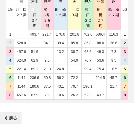
健
大志
博康
隆
実
和人
和也
歩
LG
川 口
川
船
船 橋
川 口
川
船
船 橋
LG
２７期
口
橋
１５期
９期
口
橋
２７期
２４
２８
２２
２７
期
期
期
期
1
403.7
221.4
176.0
201.8
762.6
686.4
116.3
1
2
528.0
34.1
39.4
85.8
86.8
88.0
28.6
2
3
457.6
51.6
13.2
38.7
68.6
49.3
7.3
3
4
624.0
62.9
9.5
54.0
70.7
53.6
9.5
4
5
221.4
89.1
21.3
24.8
99.4
75.4
18.5
5
6
1144
236.6
50.8
56.2
72.2
214.5
45.7
6
7
1144
180.6
37.5
43.1
70.7
196.1
21.7
7
8
457.6
67.9
7.9
10.6
26.2
52.3
43.7
8
戻る