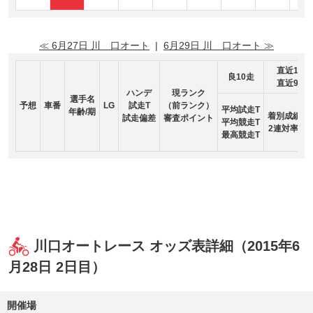
≪ 6月27日 川 口オート
|
6月29日 川 口オート ≫
直近10
良10走
直近90
ハンデ
現ランク
選手名
予想
車番
LG
試走T
（前ランク）
平均試走T
年齢/期
着別成績 
試走偏差
審査ポイント
平均競走T
2連対率 
最高競走T
川口オートレース オッズ表詳細（2015年6
月28日 2日目）
開催場