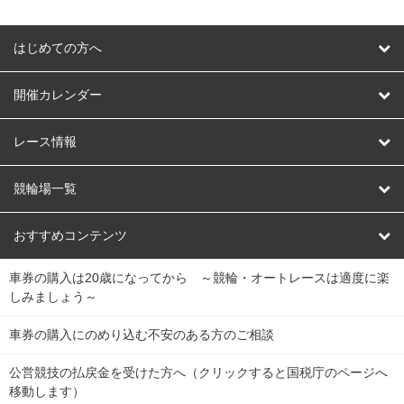
はじめての方へ
はじめての方へ
開催カレンダー
競輪
レース情報
オートレース
レース予想
競輪場一覧
競輪くじ
レース結果
北日本
函館競輪場
青森競輪場
いわき平競輪場
おすすめコンテンツ
車券の購入は20歳になってから ～競輪・オートレースは適度に楽
Dokanto!
キャリーオーバー一覧
関
競輪選手情報
弥彦競輪場
前橋競輪場
取手競輪場
宇都宮競輪場
しみましょう～
東
大宮競輪場
西武園競輪場
京王閣競輪場
立川競輪場
チャリロトプラザ
Perfecta Navi
車券の購入にのめり込む不安のある方のご相談
南
松戸競輪場
千葉競輪場
川崎競輪場
平塚競輪場
公営競技の払戻金を受けた方へ（クリックすると国税庁のページへ
netkeirin
関
移動します）
小田原競輪場
伊東競輪場
静岡競輪場
東