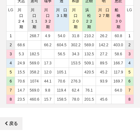
大志
憲司
瑞季
透
和彦
正樹
明
恵匠
LG
川
川
川
川 口
川
浜
川 口
船
LG
口
口
口
３１期
口
松
２７期
橋
２４
１１
３２
２０
２２
３０
期
期
期
期
期
期
1
268.7
4.9
54.0
31.8
210.2
26.2
60.8
1
2
68.6
66.2
604.5
302.2
569.0
142.2
403.0
2
3
5.3
182.5
56.5
34.3
132.5
27.2
58.6
3
4
24.9
569.0
17.3
153.5
509.1
89.5
166.7
4
5
15.5
358.2
12.0
105.1
420.5
45.2
117.9
5
6
70.6
1074
44.1
70.6
276.3
93.9
169.7
6
7
14.7
569.0
9.8
119.4
62.4
76.1
64.0
7
8
23.5
460.6
15.7
158.5
78.0
201.5
45.6
8
戻る