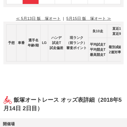
≪ 5月13日 飯 塚オート
|
5月15日 飯 塚オート ≫
直近10
良10走
直近90
ハンデ
現ランク
選手名
予想
車番
LG
試走T
（前ランク）
平均試走T
年齢/期
着別成績 
試走偏差
審査ポイント
平均競走T
2連対率 
最高競走T
飯塚オートレース オッズ表詳細（2018年5
月14日 2日目）
開催場