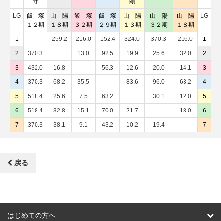
守
剛
LG
飯 塚
山 陽
飯 塚
飯 塚
山 陽
山 陽
山 陽
LG
１２期
１８期
３２期
２９期
１３期
３２期
１８期
1
259.2
216.0
152.4
324.0
370.3
216.0
1
2
370.3
13.0
92.5
19.9
25.6
32.0
2
3
432.0
16.8
56.3
12.6
20.0
14.1
3
4
370.3
68.2
35.5
83.6
96.0
63.2
4
5
518.4
25.6
7.5
63.2
30.1
12.0
5
6
518.4
32.8
15.1
70.0
21.7
18.0
6
7
370.3
38.1
9.1
43.2
10.2
19.4
7
戻る
はじめての方へ