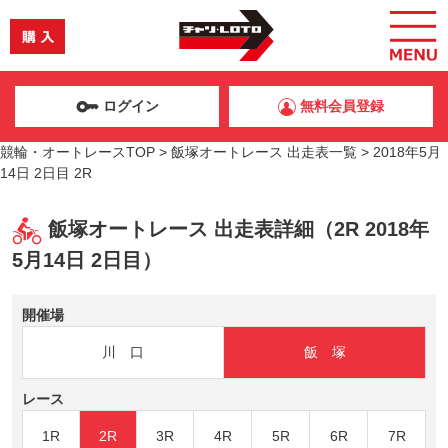
ログイン
無料会員登録
競輪・オートレースTOP
>
飯塚オートレース 出走表一覧
>
2018年5月
14日 2日目 2R
飯塚オートレース 出走表詳細（2R 2018年
5月14日 2日目）
開催場
川 口
飯 塚
レース
1R
2R
3R
4R
5R
6R
7R