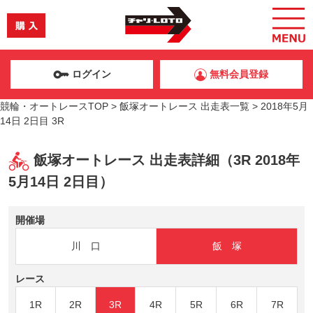
ログイン
無料会員登録
競輪・オートレースTOP
>
飯塚オートレース 出走表一覧
>
2018年5月
14日 2日目 3R
飯塚オートレース 出走表詳細（3R 2018年
5月14日 2日目）
開催場
川 口
飯 塚
レース
1R
2R
3R
4R
5R
6R
7R