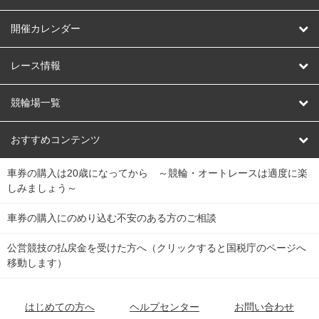
はじめての方へ
開催カレンダー
競輪
レース情報
オートレース
レース予想
競輪場一覧
競輪くじ
レース結果
北日本
函館競輪場
青森競輪場
いわき平競輪場
おすすめコンテンツ
車券の購入は20歳になってから ～競輪・オートレースは適度に楽
Dokanto!
キャリーオーバー一覧
関
競輪選手情報
弥彦競輪場
前橋競輪場
取手競輪場
宇都宮競輪場
しみましょう～
東
大宮競輪場
西武園競輪場
京王閣競輪場
立川競輪場
チャリロトプラザ
Perfecta Navi
車券の購入にのめり込む不安のある方のご相談
南
松戸競輪場
千葉競輪場
川崎競輪場
平塚競輪場
公営競技の払戻金を受けた方へ（クリックすると国税庁のページへ
netkeirin
関
移動します）
小田原競輪場
伊東競輪場
静岡競輪場
東
ケイリンガル
中
名古屋競輪場
岐阜競輪場
大垣競輪場
豊橋競輪場
はじめての方へ
ヘルプセンター
お問い合わせ