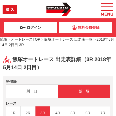
ログイン
無料会員登録
競輪・オートレースTOP
>
飯塚オートレース 出走表一覧
>
2018年5月
14日 2日目 3R
飯塚オートレース 出走表詳細（3R 2018年
5月14日 2日目）
開催場
川 口
飯 塚
レース
1R
2R
3R
4R
5R
6R
7R