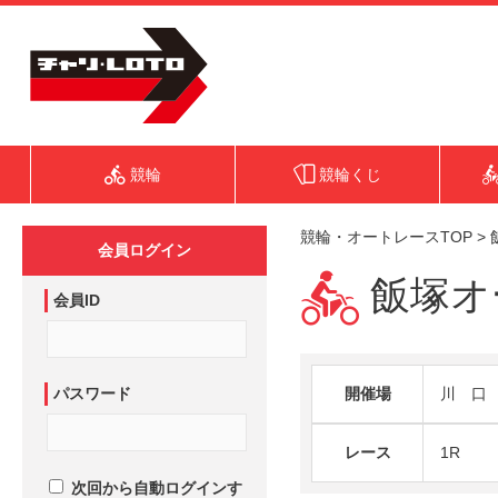
競輪
競輪くじ
競輪・オートレースTOP
>
会員ログイン
飯塚オー
会員ID
パスワード
開催場
川 口
レース
1R
次回から自動ログインす