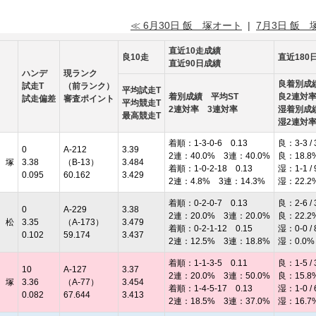
≪ 6月30日 飯 塚オート
|
7月3日 飯 
直近10走成績
良10走
直近180
直近90日成績
ハンデ
現ランク
良着別成
試走T
（前ランク）
平均試走T
着別成績 平均ST
良2連対
試走偏差
審査ポイント
平均競走T
2連対率 3連対率
湿着別成
最高競走T
湿2連対
着順：1-3-0-6 0.13
良：3-3 / 
0
A-212
3.39
2連：40.0% 3連：40.0%
良：18.8
 塚
3.38
（B-13）
3.484
着順：1-0-2-18 0.13
湿：1-1 / 
0.095
60.162
3.429
2連：4.8% 3連：14.3%
湿：22.2
着順：0-2-0-7 0.13
良：2-6 / 
0
A-229
3.38
2連：20.0% 3連：20.0%
良：22.2
 松
3.35
（A-173）
3.479
着順：0-2-1-12 0.15
湿：0-0 / 
0.102
59.174
3.437
2連：12.5% 3連：18.8%
湿：0.0%
着順：1-1-3-5 0.11
良：1-5 / 
10
A-127
3.37
2連：20.0% 3連：50.0%
良：15.8
 塚
3.36
（A-77）
3.454
着順：1-4-5-17 0.13
湿：1-0 / 
0.082
67.644
3.413
2連：18.5% 3連：37.0%
湿：16.7