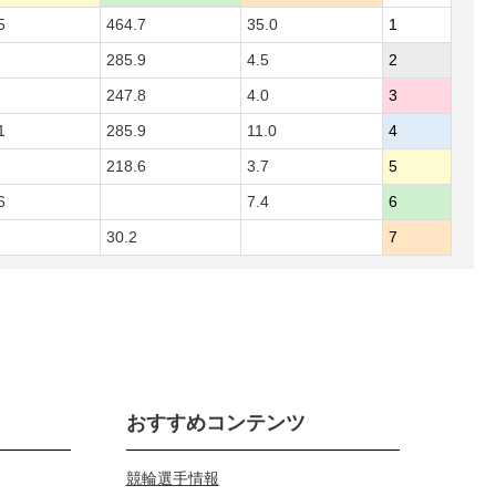
5
464.7
35.0
1
285.9
4.5
2
247.8
4.0
3
1
285.9
11.0
4
218.6
3.7
5
6
7.4
6
30.2
7
おすすめコンテンツ
競輪選手情報