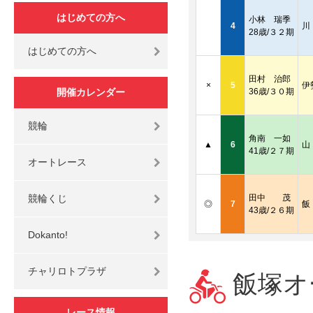
はじめての方へ
小林 瑞季
4
川
28歳/３２期
はじめての方へ
田村 治郎
×
5
伊
開催カレンダー
36歳/３０期
競輪
角南 一如
▲
6
山
41歳/２７期
オートレース
競輪くじ
田中 茂
◎
7
飯
43歳/２６期
Dokanto!
チャリロトプラザ
飯塚オ
レース情報