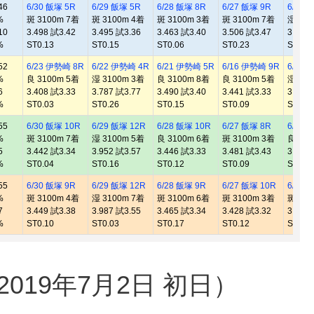
46
6/30 飯塚 5R
6/29 飯塚 5R
6/28 飯塚 8R
6/27 飯塚 9R
6/26 
%
斑 3100m 7着
斑 3100m 4着
斑 3100m 3着
斑 3100m 7着
湿 310
10
3.498 試3.42
3.495 試3.36
3.463 試3.40
3.506 試3.47
3.920
%
ST0.13
ST0.15
ST0.06
ST0.23
ST0.2
52
6/23 伊勢崎 8R
6/22 伊勢崎 4R
6/21 伊勢崎 5R
6/16 伊勢崎 9R
6/15 
%
良 3100m 5着
湿 3100m 3着
良 3100m 8着
良 3100m 5着
湿 310
6
3.408 試3.33
3.787 試3.77
3.490 試3.40
3.441 試3.33
3.824
%
ST0.03
ST0.26
ST0.15
ST0.09
ST0.1
55
6/30 飯塚 10R
6/29 飯塚 12R
6/28 飯塚 10R
6/27 飯塚 8R
6/26 
%
斑 3100m 7着
湿 3100m 5着
良 3100m 6着
斑 3100m 3着
良 310
5
3.442 試3.34
3.952 試3.57
3.446 試3.33
3.481 試3.43
3.439
%
ST0.04
ST0.16
ST0.12
ST0.09
ST0.11
55
6/30 飯塚 9R
6/29 飯塚 12R
6/28 飯塚 9R
6/27 飯塚 10R
6/26 
%
斑 3100m 4着
湿 3100m 7着
斑 3100m 6着
斑 3100m 3着
斑 310
7
3.449 試3.38
3.987 試3.55
3.465 試3.34
3.428 試3.32
3.471
%
ST0.10
ST0.03
ST0.17
ST0.12
ST0.11
19年7月2日 初日）