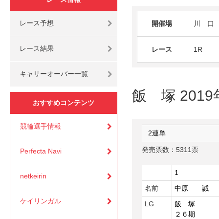
レース予想
開催場
川 口
レース結果
レース
1R
キャリーオーバー一覧
飯 塚 2019
おすすめコンテンツ
競輪選手情報
発売票数：5311票
Perfecta Navi
1
netkeirin
名前
中原 誠
ケイリンガル
LG
飯 塚
２６期