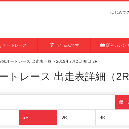
はじめて
オートレース
当たるんです
開催カレン
飯塚オートレース 出走表一覧
>
2019年7月2日 初日 2R
トレース 出走表詳細（2R 2
飯 
2R
3R
4R