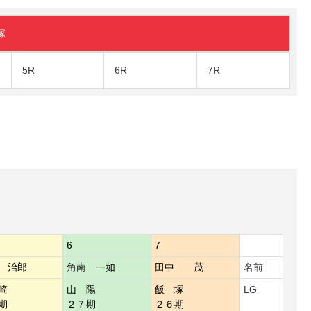
塚
5R
6R
7R
6
7
 治郎
角南 一如
田中 茂
名前
崎
山 陽
飯 塚
LG
期
２７期
２６期