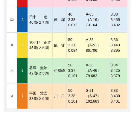
2
着
40
A-83
3.38
田中 進
2
◎
4
飯 塚
3.38
（A-16）
3.455
40歳/２７期
着
0.073
73.164
3.402
2
着
50
A-35
3.36
東小野 正道
2
×
5
飯 塚
3.31
（A-51）
3.443
45歳/２５期
着
0.084
80.706
3.395
2
着
50
A-38
3.34
谷津 圭治
2
△
6
伊勢崎
3.37
（A-46）
3.425
42歳/２５期
着
0.101
79.682
3.379
2
着
50
S-21
3.33
平田 雅崇
2
○
7
川 口
3.38
（S-47）
3.430
38歳/２９期
着
0.101
102.683
3.401
2