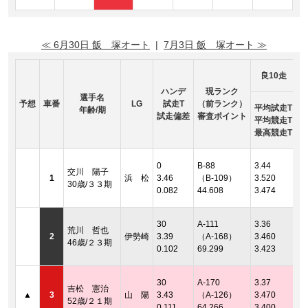
≪ 6月30日 飯 塚オート
|
7月3日 飯 塚オート ≫
良10走
ハンデ
現ランク
選手名
予想
車番
LG
試走T
（前ランク）
平均試走T
年齢/期
試走偏差
審査ポイント
平均競走T
最高競走T
着
0
B-88
3.44
交川 陽子
2
1
浜 松
3.46
（B-109）
3.520
30歳/３３期
着
0.082
44.608
3.474
2
着
30
A-111
3.36
荒川 哲也
2
2
伊勢崎
3.39
（A-168）
3.460
46歳/２３期
着
0.102
69.299
3.423
2
着
30
A-170
3.37
吉松 憲治
2
▲
3
山 陽
3.43
（A-126）
3.470
52歳/２１期
着
0.111
64.266
3.400