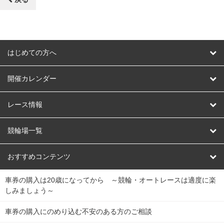
はじめての方へ
はじめての方へ
開催カレンダー
競輪
レース情報
オートレース
レース予想
競輪場一覧
競輪くじ
レース結果
北日本
函館競輪場
青森競輪場
いわき平競輪場
おすすめコンテンツ
車券の購入は20歳になってから ～競輪・オートレースは適度に楽
Dokanto!
キャリーオーバー一覧
関
競輪選手情報
弥彦競輪場
前橋競輪場
取手競輪場
宇都宮競輪場
しみましょう～
東
大宮競輪場
西武園競輪場
京王閣競輪場
立川競輪場
チャリロトプラザ
Perfecta Navi
車券の購入にのめり込む不安のある方のご相談