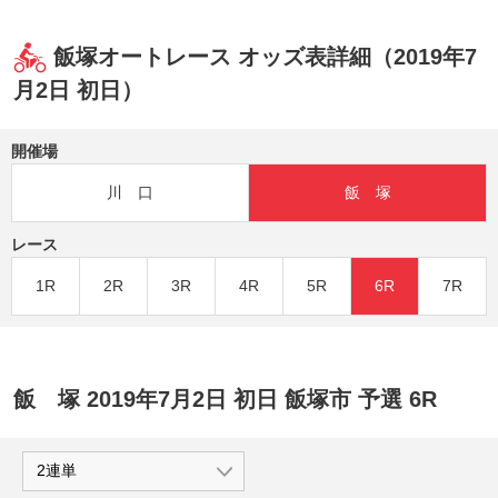
飯塚オートレース オッズ表詳細（2019年7
月2日 初日）
開催場
川 口
飯 塚
レース
1R
2R
3R
4R
5R
6R
7R
飯 塚 2019年7月2日 初日 飯塚市 予選 6R