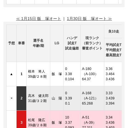
≪ 1月15日 飯 塚オート
|
1月30日 飯 塚オート ≫
良10走
ハンデ
現ランク
選手名
予想
車番
LG
試走T
（前ランク）
平均試走T
年齢/期
試走偏差
審査ポイント
平均競走T
最高競走T
着
0
A-180
3.36
根本 将人
2
▲
1
飯 塚
3.38
（A-100）
3.464
39歳/２８期
着
0.104
64.37
3.436
2
着
0
A-168
3.33
高木 健太郎
2
×
2
山 陽
3.39
（A-121）
3.439
31歳/３２期
着
0.1
65.268
3.394
2
着
10
A-51
3.34
松尾 隆広
2
3
飯 塚
3.37
（A-39）
3.436
39歳/２８期
着
0.093
77.211
3.403