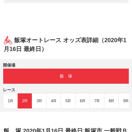
飯塚オートレース オッズ表詳細（2020年1
月16日 最終日）
開催場
飯 塚
レース
1R
2R
3R
4R
5R
6R
7R
8R
9R
飯 塚 2020年1月16日 最終日 飯塚市 一般戦Ｂ