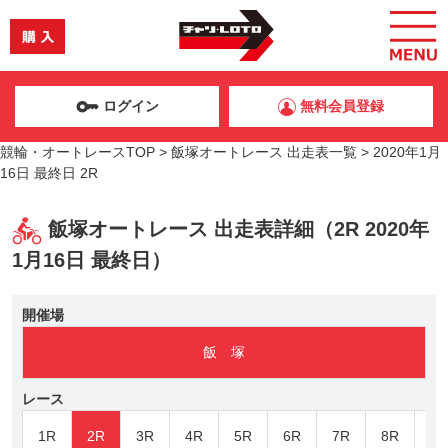
ログイン
無料会員登録
競輪・オートレースTOP
>
飯塚オートレース 出走表一覧
>
2020年1月
16日 最終日 2R
飯塚オートレース 出走表詳細（2R 2020年
1月16日 最終日）
開催場
飯 塚
レース
1R
2R
3R
4R
5R
6R
7R
8R
9R