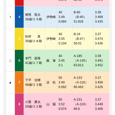
2
着
40
B-60
3.38
猪熊 龍太
2
×
4
伊勢崎
3.49
（B-40）
3.468
38歳/２９期
着
0.084
51.826
3.435
2
着
40
B-24
3.37
松村 真
2
5
伊勢崎
3.55
（B-47）
3.474
39歳/２８期
着
0.104
56.01
3.436
2
着
40
A-185
3.39
本門 延唯
2
△
6
飯 塚
3.45
（A-145）
3.491
41歳/２７期
着
0.1
63.813
3.452
2
着
50
A-153
3.37
下平 佳輝
2
▲
7
浜 松
3.49
（A-116）
3.456
48歳/２３期
着
0.092
66.463
3.426
2
着
50
A-151
3.37
小栗 勝太
2
8
山 陽
3.52
（A-119）
3.449
29歳/３２期
着
0.074
66.6
3.406
2