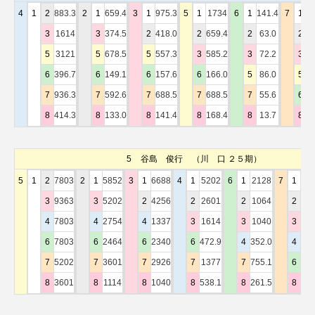
4
1
2
883.3
2
1
659.4
3
1
975.3
5
1
1734
6
1
141.4
7
1
1
3
1614
3
374.5
2
418.0
2
659.4
2
63.0
2
5
5
3121
5
678.5
5
557.3
3
585.2
3
72.2
3
6
6
396.7
6
149.1
6
157.6
6
166.0
5
86.0
5
6
7
936.3
7
592.6
7
688.5
7
688.5
7
55.6
6
1
8
414.3
8
133.0
8
141.4
8
168.4
8
13.7
8
1
5
谷島 俊行
（川 口 ２５期）
5
1
2
7803
2
1
5852
3
1
6688
4
1
5202
6
1
2128
7
1
78
3
9363
3
5202
2
4256
2
2601
2
1064
2
42
4
7803
4
2754
4
1337
3
1614
3
1040
3
23
6
7803
6
2464
6
2340
6
472.9
4
352.0
4
19
7
5202
7
3601
7
2926
7
1377
7
755.1
6
12
8
3601
8
1114
8
1040
8
538.1
8
261.5
8
10