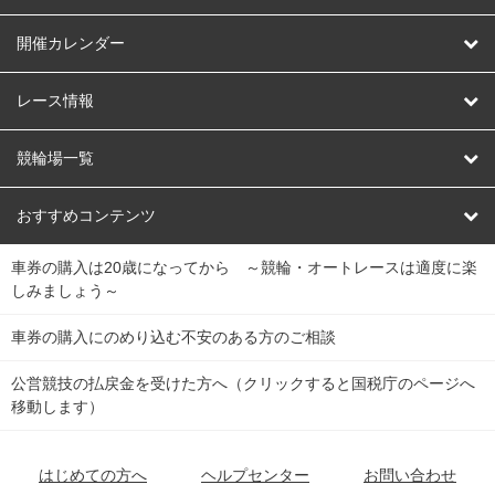
はじめての方へ
開催カレンダー
競輪
レース情報
オートレース
レース予想
競輪場一覧
競輪くじ
レース結果
北日本
函館競輪場
青森競輪場
いわき平競輪場
おすすめコンテンツ
車券の購入は20歳になってから ～競輪・オートレースは適度に楽
Dokanto!
キャリーオーバー一覧
関
競輪選手情報
弥彦競輪場
前橋競輪場
取手競輪場
宇都宮競輪場
しみましょう～
東
大宮競輪場
西武園競輪場
京王閣競輪場
立川競輪場
チャリロトプラザ
Perfecta Navi
車券の購入にのめり込む不安のある方のご相談
南
松戸競輪場
千葉競輪場
川崎競輪場
平塚競輪場
公営競技の払戻金を受けた方へ（クリックすると国税庁のページへ
netkeirin
関
移動します）
小田原競輪場
伊東競輪場
静岡競輪場
東
ケイリンガル
中
名古屋競輪場
岐阜競輪場
大垣競輪場
豊橋競輪場
はじめての方へ
ヘルプセンター
お問い合わせ