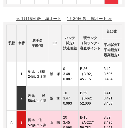
≪ 1月15日 飯 塚オート
|
1月30日 飯 塚オート ≫
良10走
ハンデ
現ランク
選手名
予想
車番
LG
試走T
（前ランク）
平均試走T
年齢/期
試走偏差
審査ポイント
平均競走T
最高競走T
着順
0
B-86
3.42
稲原 瑞穂
2連
1
飯 塚
3.48
（B-92）
3.506
24歳/３３期
着順
0.087
45.715
3.484
2連
着順
10
B-59
3.41
岩元 毅
2連
2
飯 塚
3.47
（B-62）
3.491
58歳/１９期
着順
0.093
52.006
3.458
2連
着順
20
B-15
3.39
岡本 信一
2連
△
3
山 陽
3.45
（A-227）
3.485
52歳/２２期
着順
0.098
56.782
3.457