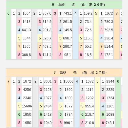
6
山崎 進
（山 陽 ２６期）
6
1
2
1064
2
1
867.0
3
1
743.1
4
1
159.2
5
1
1672
7
1
7
3
1418
3
314.2
2
261.5
2
73.4
2
780.3
2
3
4
641.3
4
201.8
4
149.5
3
72.5
3
793.5
3
3
5
3344
5
698.7
5
698.7
5
115.3
4
236.4
4
1
7
1265
7
463.5
7
290.7
7
55.2
7
514.4
5
3
8
368.6
8
141.4
8
95.1
8
16.5
8
172.1
8
6
7
高林 亮
（飯 塚 ２７期）
7
1
2
1872
2
1
3601
3
1
15606
4
1
1672
5
1
3344
6
1
3
4256
3
2128
2
1800
2
1114
2
2229
2
4
2340
4
1377
4
1800
3
1232
3
1734
3
5
15606
5
2464
5
1672
5
955.4
4
1265
4
6
1950
6
1418
6
1734
6
218.7
6
1088
5
8
1950
8
1040
8
996.1
8
210.8
8
743.1
8