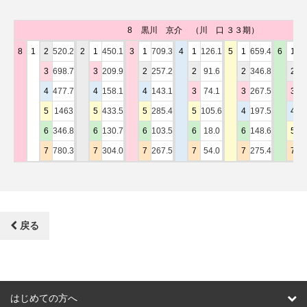
8
黒川 京介
（川 口 ３３期）
8
1
2
520.2
2
1
450.1
3
1
709.3
4
1
126.1
5
1
659.4
6
1
1
3
698.7
3
209.9
2
257.2
2
91.6
2
346.8
2
4
4
477.7
4
158.1
4
143.1
3
74.1
3
267.5
3
4
5
1463
5
433.5
5
285.4
5
105.6
4
197.5
4
1
6
346.8
6
130.7
6
103.5
6
18.0
6
148.6
5
5
7
780.3
7
304.0
7
267.5
7
54.0
7
275.4
7
2
戻る
はじめての方へ