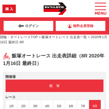
ログイン
無料会員登録
競輪・オートレースTOP
>
飯塚オートレース 出走表一覧
>
2020年1月
16日 最終日 8R
飯塚オートレース 出走表詳細（8R 2020年
1月16日 最終日）
開催場
飯 塚
レース
1R
2R
3R
4R
5R
6R
7R
8R
9R