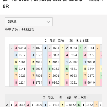
8R
発売票数：66883票
1
稲原 瑞穂
（飯 塚 ３３期）
1
2
3
936.3
3
2
1872
4
2
1614
5
2
9363
6
2
1141
7
2
4
4
1017
4
2128
3
2035
3
7803
3
1672
3
4
5
4256
5
6688
5
5852
4
23409
4
608.0
4
2
6
1141
6
2035
6
698.7
6
4681
5
3344
5
1
7
2926
7
7803
7
2601
7
9363
7
1872
6
2
8
1114
8
1734
8
616.0
8
3121
8
564.0
8
1
2
岩元 毅
（飯 塚 １９期）
2
1
3
1672
3
1
1800
4
1
1418
5
1
5852
6
1
1872
7
1
52