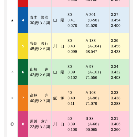
2連
着順
30
A-201
3.37
青木 隆浩
2連
▲
4
山 陽
3.41
（B-58）
3.454
30歳/３３期
着順
0.078
61.529
3.400
2連
着順
30
A-133
3.36
谷島 俊行
2連
5
川 口
3.43
（A-164）
3.456
45歳/２５期
着順
0.099
68.547
3.423
2連
着順
30
A-97
3.34
山崎 進
2連
○
6
山 陽
3.39
（A-101）
3.432
42歳/２６期
着順
0.102
71.556
3.403
2連
着順
40
A-103
3.33
高林 亮
2連
×
7
飯 塚
3.40
（A-96）
3.438
40歳/２７期
着順
0.11
71.079
3.383
2連
着順
50
S-38
3.31
黒川 京介
2連
◎
8
川 口
3.39
（A-66）
3.406
22歳/３３期
着順
0.108
96.065
3.360
2連