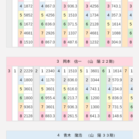
4
1872
4
867.0
3
936.3
3
4256
3
743.1
3
36
5
5852
5
4256
5
1510
4
1734
4
357.3
4
17
6
1672
6
836.0
6
371.5
6
2128
5
1614
5
42
7
4681
7
2926
7
1337
7
4681
7
1088
6
18
8
1510
8
867.0
8
487.6
8
1232
8
304.0
8
11
3
岡本 信一
（山 陽 ２２期）
3
1
2
2229
2
1
2340
4
1
1510
5
1
3601
6
1
1614
7
1
26
4
1800
4
1170
2
836.0
2
3344
2
570.9
2
31
5
3601
5
3601
5
616.0
4
743.1
4
234.0
4
18
6
1800
6
955.4
6
213.7
6
1200
5
836.0
5
15
7
9363
7
3601
7
936.3
7
1300
7
731.5
6
12
8
2128
8
883.3
8
261.5
8
641.3
8
148.6
8
10
4
青木 隆浩
（山 陽 ３３期）