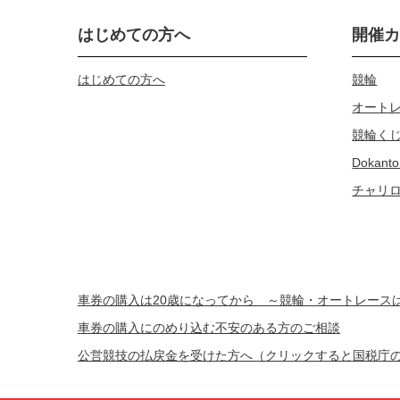
はじめての方へ
開催
はじめての方へ
競輪
オート
競輪く
Dokanto
チャリ
車券の購入は20歳になってから ～競輪・オートレー
車券の購入にのめり込む不安のある方のご相談
公営競技の払戻金を受けた方へ（クリックすると国税庁