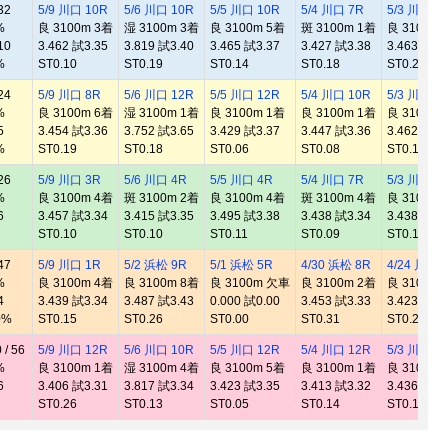
32
5/9 川口 10R
5/6 川口 10R
5/5 川口 10R
5/4 川口 7R
5/3 川口 7
%
良 3100m 3着
湿 3100m 3着
良 3100m 5着
斑 3100m 1着
良 3100m 
10
3.462 試3.35
3.819 試3.40
3.465 試3.37
3.427 試3.38
3.463 試3.
%
ST0.10
ST0.19
ST0.14
ST0.18
ST0.23
24
5/9 川口 8R
5/6 川口 12R
5/5 川口 12R
5/4 川口 10R
5/3 川口 1
%
良 3100m 6着
湿 3100m 1着
良 3100m 1着
良 3100m 1着
良 3100m 
5
3.454 試3.36
3.752 試3.65
3.429 試3.37
3.447 試3.36
3.462 試3.
%
ST0.19
ST0.18
ST0.06
ST0.08
ST0.12
26
5/9 川口 3R
5/6 川口 4R
5/5 川口 4R
5/4 川口 7R
5/3 川口 1
%
良 3100m 4着
斑 3100m 2着
良 3100m 4着
斑 3100m 4着
良 3100m 
6
3.457 試3.34
3.415 試3.35
3.495 試3.38
3.438 試3.34
3.438 試3.
ST0.10
ST0.10
ST0.11
ST0.09
ST0.12
47
5/9 川口 1R
5/2 浜松 9R
5/1 浜松 5R
4/30 浜松 8R
4/24 川口 
%
良 3100m 4着
良 3100m 8着
良 3100m 欠車
良 3100m 2着
良 3100m 
4
3.439 試3.34
3.487 試3.43
0.000 試0.00
3.453 試3.33
3.423 試3.
0%
ST0.15
ST0.26
ST0.00
ST0.31
ST0.26
/ 56
5/9 川口 12R
5/6 川口 10R
5/5 川口 12R
5/4 川口 12R
5/3 川口 1
%
良 3100m 1着
湿 3100m 4着
良 3100m 5着
良 3100m 1着
良 3100m 
6
3.406 試3.31
3.817 試3.34
3.423 試3.35
3.413 試3.32
3.436 試3.
ST0.26
ST0.13
ST0.05
ST0.14
ST0.19