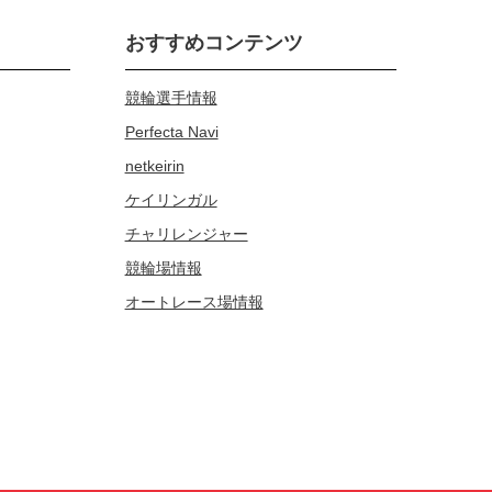
おすすめコンテンツ
競輪選手情報
Perfecta Navi
netkeirin
ケイリンガル
チャリレンジャー
競輪場情報
オートレース場情報