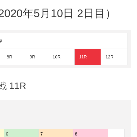
20年5月10日 2日目）
塚
8R
9R
10R
11R
12R
 11R
6
7
8