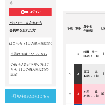
る
ログイン
パスワードを忘れた方
選手名
予想
車番
LG
会員IDを忘れた方
年齢/期
方はこちら（1日の購入限度額の設定）↓
縫田 雅一
車券は20歳になってから
1
川
56歳/１９期
のめり込みが不安な方はこ
ちら
（1日の購入限度額の
田辺 誠
△
2
川
設定）
43歳/２７期
赤堀 翼
○
3
浜
無料会員登録はこちら
34歳/３０期