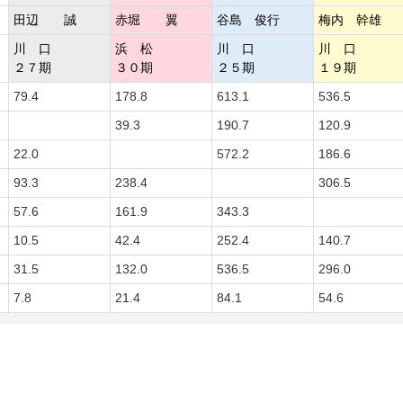
田辺 誠
赤堀 翼
谷島 俊行
梅内 幹雄
川 口
浜 松
川 口
川 口
２７期
３０期
２５期
１９期
79.4
178.8
613.1
536.5
39.3
190.7
120.9
22.0
572.2
186.6
93.3
238.4
306.5
57.6
161.9
343.3
10.5
42.4
252.4
140.7
31.5
132.0
536.5
296.0
7.8
21.4
84.1
54.6