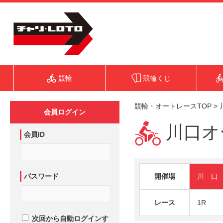
競輪
競輪くじ
競輪・オートレースTOP
>
会員ログイン
川口オー
会員ID
パスワード
開催場
川 口
レース
1R
次回から自動ログインす