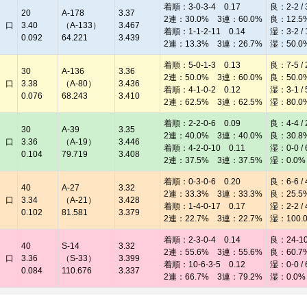
着順：3-0-3-4 0.17
良：2-2 / 
20
A-178
3.37
2連：30.0% 3連：60.0%
良：12.5
 口
3.40
（A-133）
3.467
着順：1-1-2-11 0.14
湿：3-2 / 
0.092
64.221
3.439
2連：13.3% 3連：26.7%
湿：50.0
着順：5-0-1-3 0.13
良：7-5 / 
30
A-136
3.36
2連：50.0% 3連：60.0%
良：50.0
 口
3.38
（A-80）
3.436
着順：4-1-0-2 0.12
湿：3-1 / 
0.076
68.243
3.410
2連：62.5% 3連：62.5%
湿：80.0
着順：2-2-0-6 0.09
良：4-4 / 
30
A-39
3.35
2連：40.0% 3連：40.0%
良：30.8
 口
3.36
（A-19）
3.446
着順：4-2-0-10 0.11
湿：0-0 / 
0.104
79.719
3.408
2連：37.5% 3連：37.5%
湿：0.0%
着順：0-3-0-6 0.20
良：6-6 / 
40
A-27
3.32
2連：33.3% 3連：33.3%
良：25.5
 口
3.34
（A-21）
3.428
着順：1-4-0-17 0.17
湿：2-2 / 
0.102
81.581
3.379
2連：22.7% 3連：22.7%
湿：100.
着順：2-3-0-4 0.14
良：24-10 
40
S-14
3.32
2連：55.6% 3連：55.6%
良：60.7
 口
3.36
（S-33）
3.399
着順：10-6-3-5 0.12
湿：0-0 / 
0.084
110.676
3.337
2連：66.7% 3連：79.2%
湿：0.0%