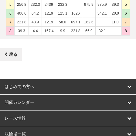
5
256.8
232.3
2439
232.3
975.9
975.9
39.3
5
6
406.6
64.2
1219
125.1
1626
542.1
20.0
6
7
221.8
43.9
1219
58.0
697.1
162.6
11.0
7
8
39.3
4.4
157.4
9.9
221.8
65.9
32.1
8
戻る
はじめての方へ
はじめての方へ
開催カレンダー
競輪
レース情報
オートレース
レース予想
競輪場一覧