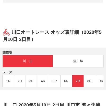
川口オートレース オッズ表詳細（2020年5
月10日 2日目）
開催場
川 口
飯 塚
レース
1R
2R
3R
4R
5R
6R
7R
8R
9R
川 口 2020年5月10日 2日目 川口市 準々決勝