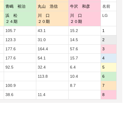
青嶋 裕治
丸山 浩信
牛沢 和彦
名前
浜 松
川 口
川 口
LG
２４期
２０期
２０期
105.7
43.1
15.2
1
123.3
31.0
14.5
2
177.6
164.4
57.6
3
177.6
54.1
15.7
4
92.5
32.4
6.4
5
113.8
10.4
6
100.9
8.7
7
38.6
11.4
8