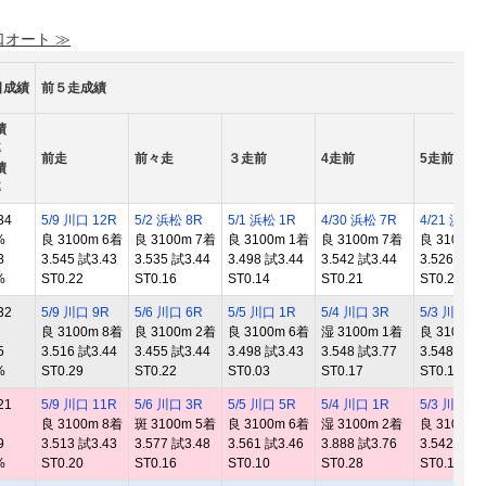
口オート ≫
日成績
前５走成績
績
率
前走
前々走
３走前
4走前
5走前
績
率
34
5/9 川口 12R
5/2 浜松 8R
5/1 浜松 1R
4/30 浜松 7R
4/21 浜松 
%
良 3100m 6着
良 3100m 7着
良 3100m 1着
良 3100m 7着
良 3100m 
8
3.545 試3.43
3.535 試3.44
3.498 試3.44
3.542 試3.44
3.526 試3.
%
ST0.22
ST0.16
ST0.14
ST0.21
ST0.25
32
5/9 川口 9R
5/6 川口 6R
5/5 川口 1R
5/4 川口 3R
5/3 川口 1
良 3100m 8着
良 3100m 2着
良 3100m 6着
湿 3100m 1着
良 3100m 
5
3.516 試3.44
3.455 試3.44
3.498 試3.43
3.548 試3.77
3.548 試3.
%
ST0.29
ST0.22
ST0.03
ST0.17
ST0.19
21
5/9 川口 11R
5/6 川口 3R
5/5 川口 5R
5/4 川口 1R
5/3 川口 9
良 3100m 8着
斑 3100m 5着
良 3100m 6着
湿 3100m 2着
良 3100m 
9
3.513 試3.43
3.577 試3.48
3.561 試3.46
3.888 試3.76
3.542 試3.
%
ST0.20
ST0.16
ST0.10
ST0.28
ST0.14