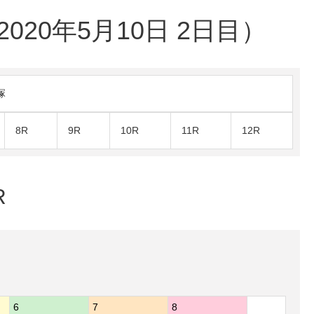
20年5月10日 2日目）
塚
8R
9R
10R
11R
12R
R
6
7
8