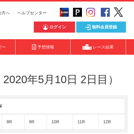
の方へ
ヘルプセンター
ログイン
無料会員登録
ダー
予想情報
レース結果
020年5月10日 2日目）
塚
8R
9R
10R
11R
12R