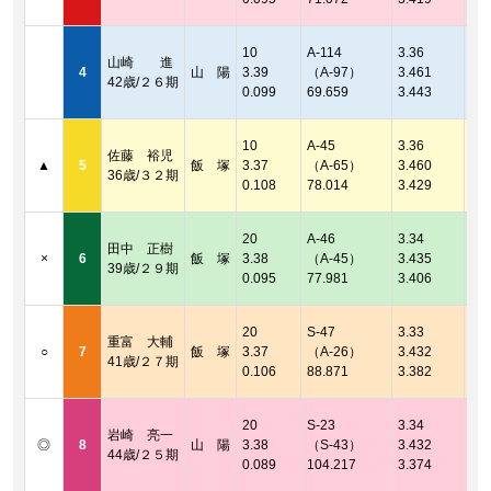
2連
着順
10
A-114
3.36
山崎 進
2連
4
山 陽
3.39
（A-97）
3.461
42歳/２６期
着順
0.099
69.659
3.443
2連
着順
10
A-45
3.36
佐藤 裕児
2連
▲
5
飯 塚
3.37
（A-65）
3.460
36歳/３２期
着順
0.108
78.014
3.429
2連
着順
20
A-46
3.34
田中 正樹
2連
×
6
飯 塚
3.38
（A-45）
3.435
39歳/２９期
着順
0.095
77.981
3.406
2連
着順
20
S-47
3.33
重富 大輔
2連
○
7
飯 塚
3.37
（A-26）
3.432
41歳/２７期
着順
0.106
88.871
3.382
2連
着順
20
S-23
3.34
岩崎 亮一
2連
◎
8
山 陽
3.38
（S-43）
3.432
44歳/２５期
着順
0.089
104.217
3.374
2連