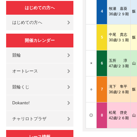
はじめての方へ
牧瀬 嘉葵
4
飯
36歳/２９期
はじめての方へ
中尾 貴志
5
飯
開催カレンダー
30歳/３１期
競輪
五所 淳
×
6
山
47歳/２３期
オートレース
競輪くじ
滝下 隼平
○
7
飯
36歳/２８期
Dokanto!
松尾 啓史
◎
8
山
42歳/２６期
チャリロトプラザ
レース情報