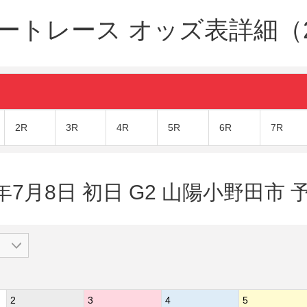
ートレース オッズ表詳細（20
2R
3R
4R
5R
6R
7R
年7月8日 初日 G2 山陽小野田市 予
2
3
4
5