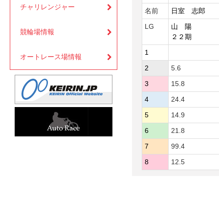
チャリレンジャー
名前
日室 志郎
LG
山 陽
競輪場情報
２２期
1
オートレース場情報
2
5.6
3
15.8
4
24.4
5
14.9
6
21.8
7
99.4
8
12.5