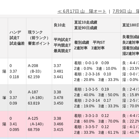
≪ 6月17日 山 陽オート
|
7月9日 山 
直近10走成績
良10走
直近180
直近90日成績
ハンデ
現ランク
良着別成
試走T
（前ランク）
平均試走T
着別成績 平均ST
良2連対
試走偏差
審査ポイント
平均競走T
2連対率 3連対率
湿着別成
最高競走T
湿2連対
着順：0-0-1-9 0.09
良：4-4 / 
0
A-208
3.37
2連：0.0% 3連：10.0%
良：23.5
 陽
3.37
（B-33）
3.481
着順：2-3-3-16 0.10
湿：0-0 / 
0.118
62.159
3.441
2連：20.8% 3連：33.3%
湿：0.0%
着順：1-3-1-5 0.19
良：2-4 / 
0
A-187
3.38
2連：40.0% 3連：50.0%
良：15.8
 塚
3.37
（A-180）
3.478
着順：2-2-3-14 0.17
湿：2-5 / 
0.09
63.819
3.450
2連：19.0% 3連：33.3%
湿：70.0
着順：3-3-1-3 0.12
良：4-4 / 
0
A-125
3.38
2連：60.0% 3連：70.0%
良：22.2
 陽
3.41
（A-140）
3.466
着順：3-3-5-7 0.12
湿：4-1 / 
0.095
68.759
3.415
2連：33.3% 3連：61.1%
湿：41.7