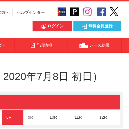
の方へ
ヘルプセンター
ログイン
無料会員登録
ダー
予想情報
レース結果
020年7月8日 初日）
8R
9R
10R
11R
12R