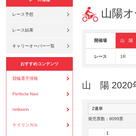
山陽オ
レース予想
レース結果
開催場
山 陽
キャリーオーバー一覧
レース
1R
おすすめコンテンツ
競輪選手情報
山 陽 2020
Perfecta Navi
netkeirin
発売票数：8099票
ケイリンガル
1