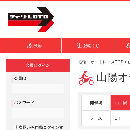
競輪
競輪くじ
競輪・オートレースTOP
>
会員ログイン
山陽オー
会員ID
パスワード
開催場
山 陽
レース
1R
次回から自動ログインす