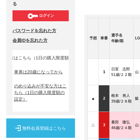
る
ログイン
パスワードを忘れた方
選手名
予想
車番
LG
会員IDを忘れた方
年齢/期
な方はこちら（1日の購入限度額の設定）↓
日室 志郎
車券は20歳になってから
1
山
51歳/２２期
のめり込みが不安な方はこ
ちら
（1日の購入限度額の
根本 将人
▲
2
飯
設定）
39歳/２８期
番田 隆弘
△
3
山
無料会員登録はこちら
46歳/２４期