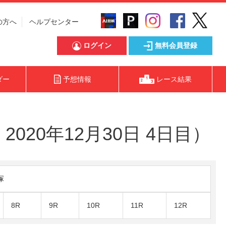
の方へ
ヘルプセンター
ログイン
無料会員登録
ダー
予想情報
レース結果
020年12月30日 4日目）
塚
8R
9R
10R
11R
12R