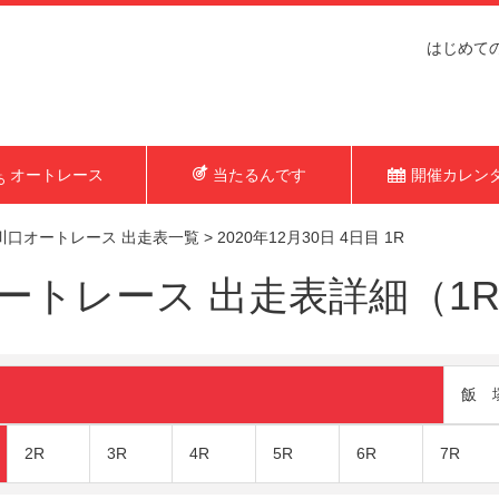
はじめて
オートレース
当たるんです
開催カレン
川口オートレース 出走表一覧
>
2020年12月30日 4日目 1R
トレース 出走表詳細（1R 2
飯 
2R
3R
4R
5R
6R
7R