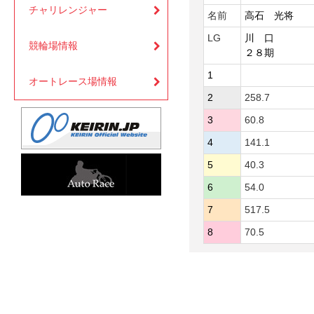
チャリレンジャー
名前
高石 光将
LG
川 口
競輪場情報
２８期
1
オートレース場情報
2
258.7
3
60.8
4
141.1
5
40.3
6
54.0
7
517.5
8
70.5