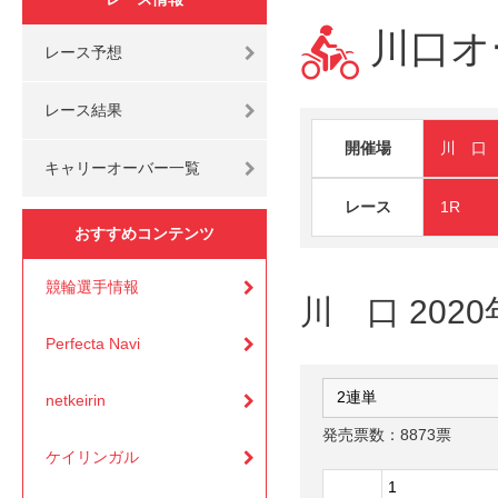
川口オー
レース予想
レース結果
開催場
川 口
キャリーオーバー一覧
レース
1R
おすすめコンテンツ
競輪選手情報
川 口 2020
Perfecta Navi
netkeirin
発売票数：8873票
ケイリンガル
1