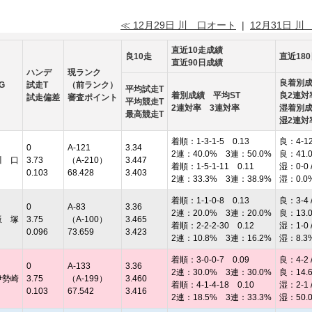
≪ 12月29日 川 口オート
|
12月31日 川
直近10走成績
良10走
直近18
直近90日成績
ハンデ
現ランク
良着別
G
試走T
（前ランク）
平均試走T
着別成績 平均ST
良2連対
試走偏差
審査ポイント
平均競走T
2連対率 3連対率
湿着別
最高競走T
湿2連対
着順：1-3-1-5 0.13
良：4-12 
0
A-121
3.34
2連：40.0% 3連：50.0%
良：41.
川 口
3.73
（A-210）
3.447
着順：1-5-1-11 0.11
湿：0-0 /
0.103
68.428
3.403
2連：33.3% 3連：38.9%
湿：0.0
着順：1-1-0-8 0.13
良：3-4 /
0
A-83
3.36
2連：20.0% 3連：20.0%
良：13.
飯 塚
3.75
（A-100）
3.465
着順：2-2-2-30 0.12
湿：1-0 /
0.096
73.659
3.423
2連：10.8% 3連：16.2%
湿：8.3
着順：3-0-0-7 0.09
良：4-2 /
0
A-133
3.36
2連：30.0% 3連：30.0%
良：14.
伊勢崎
3.75
（A-199）
3.460
着順：4-1-4-18 0.10
湿：2-1 /
0.103
67.542
3.416
2連：18.5% 3連：33.3%
湿：50.