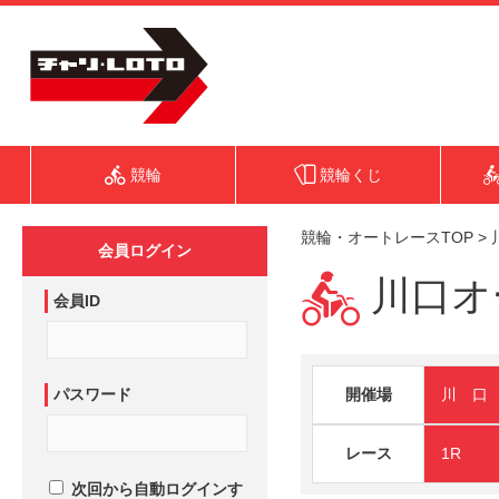
競輪
競輪くじ
競輪・オートレースTOP
>
会員ログイン
川口オー
会員ID
パスワード
開催場
川 口
レース
1R
次回から自動ログインす