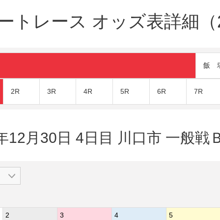
トレース オッズ表詳細（20
飯 
2R
3R
4R
5R
6R
7R
年12月30日 4日目 川口市 一般戦Ｂ
2
3
4
5