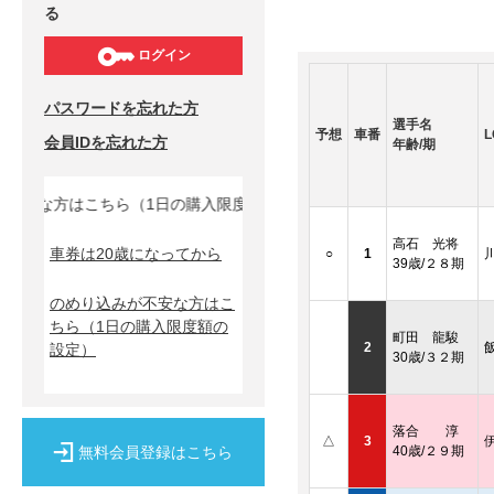
る
ログイン
パスワードを忘れた方
選手名
予想
車番
L
会員IDを忘れた方
年齢/期
安な方はこちら（1日の購入限度額の設定）↓
高石 光将
車券は20歳になってから
○
1
39歳/２８期
のめり込みが不安な方はこ
ちら
（1日の購入限度額の
町田 龍駿
2
設定）
30歳/３２期
落合 淳
△
3
無料会員登録はこちら
40歳/２９期