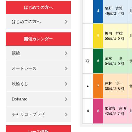
はじめての方へ
牧野 貴博
4
46歳/２４期
はじめての方へ
梅内 幹雄
5
開催カレンダー
55歳/１９期
競輪
清水 卓
◎
6
54歳/１９期
オートレース
競輪くじ
井村 淳一
▲
7
38歳/２８期
Dokanto!
加賀谷 建明
×
8
42歳/２７期
チャリロトプラザ
レース情報